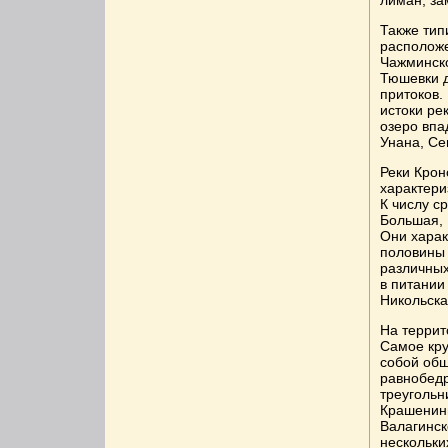
лиман, за
Также тип
расположе
Чажминско
Тюшевки д
притоков.
истоки ре
озеро впа
Унана, Се
Реки Крон
характери
К числу с
Большая, 
Они харак
половины 
различных
в питании
Никольска
На террит
Самое кру
собой об
равнобедр
треугольн
Крашенинн
Валагинск
нескольки