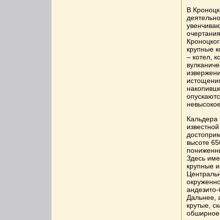
В Кроноцк
деятельно
увенчива
очертания
Кроноцког
крупные к
– котел, 
вулканиче
извержени
истощения
накопивше
опускаютс
невысокое
Кальдера 
известной
достоприм
высоте 65
пониженны
Здесь име
крупные и
Центральн
окруженно
андезито-
Дальнее, 
крутые, с
обширное 