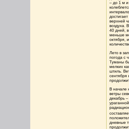
– до 1 м 
колеблетс
интервало
достигает
верхней ч
воздуха. 
40 дней, 
меньше ме
октября, 
количеств
Лето в за
погода с 
Туманы бы
мелких ка
штиль. Ве
сентября 
продолжит
В начале 
ветры сев
декабрь –
ураганной
радиацио
составляе
положите
дневные т
продолжит