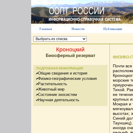
Главная
Новости
Публикации
Кроноцкий
Биосферный резерват
ФИЗИКО-
Почти вся
ПОДРОБНАЯ ИНФОРМАЦИЯ
расположе
Общие сведения и история
Кроноцког
Физико-географические условия
морские т
Растительность
приурочен
Животный мир
Тихой. Ра
ее течени
Состояние экосистем
крупных и
Научная деятельность
Мокрая и 
мягкоувал
высотах; 
Синий дол
Тауншиц).
иногда оч
рельеф, 