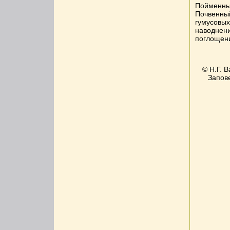
Пойменные
Почвенный
гумусовых
наводнени
поглощени
© Н.Г. 
Запов