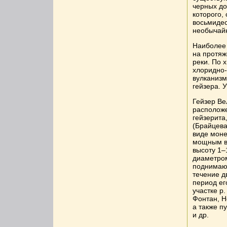
черных до
которого,
восьмидес
необычайн
Наиболее
на протяж
реки. По 
хлоридно-
вулканизм
гейзера. У
Гейзер Ве
расположе
гейзерита
(Брайцева
виде моне
мощным в
высоту 1–
диаметром
поднимают
течение д
период ег
участке р
Фонтан, Н
а также п
и др.