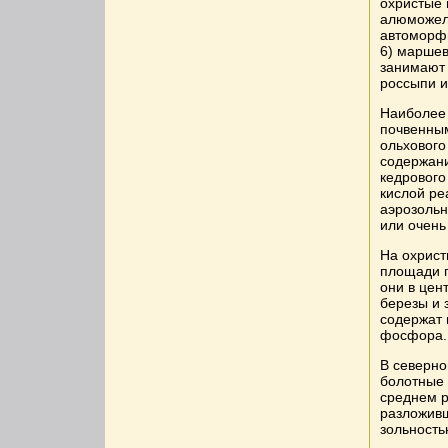
охристые 
алюможеле
автоморфн
6) маршев
занимают
россыпи и
Наиболее
почвенным
ольхового
содержани
кедрового
кислой ре
аэрозольн
или очень
На охрист
площади п
они в цен
березы и 
содержат 
фосфора.
В северно
болотные 
среднем р
разложивш
зольность