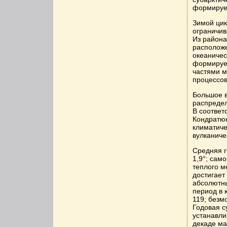
формирует
Зимой цик
ограничив
Из района
расположе
океаничес
формирует
частями м
процессов
Большое в
распредел
В соответ
Кондратюк
климатиче
вулканиче
Средняя г
1,9°; само
теплого м
достигает
абсолютны
период в 
119; безм
Годовая с
устанавли
декаде ма