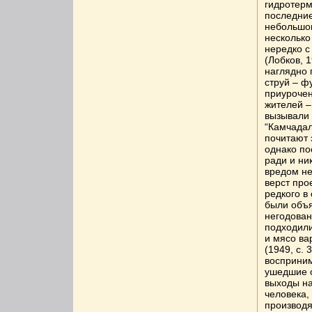
гидротерм
последние
небольшом
несколько
нередко с
(Лобков, 
наглядно 
струй – ф
приурочен
жителей –
вызывали 
“Камчадал
почитают 
однако по
ради и ни
вредом не
верст про
редкого в
были объя
негодован
подходили
и мясо ва
(1949, с. 
восприним
ушедшие о
выходы на
человека,
производя