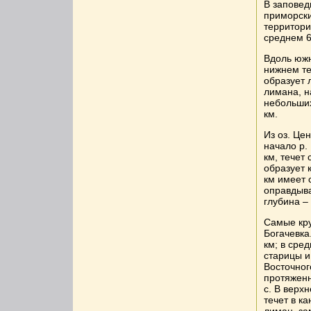
В заповед
приморски
территори
среднем 6
Вдоль южн
нижнем те
образует 
лимана, н
небольших
км.
Из оз. Це
начало р.
км, течет
образует 
км имеет 
оправдыва
глубина – 
Самые кру
Богачевка
км; в сре
старицы и
Восточног
протяженн
с. В верх
течет в к