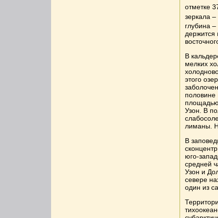
отметке 3
зеркала –
глубина –
держится 
восточног
В кальдер
мелких хо
холодново
этого озе
заболочен
половине 
площадью 
Узон. В п
слабосоле
лиманы. Н
В заповед
сконцентр
юго-запад
средней ч
Узон и До
севере на
один из с
Территори
тихоокеан
субарктич