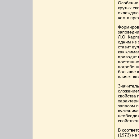
Особенно 
крутых ск
охлаждающ
чем в пре
Формирова
заповедни
Л.О. Карп
одним из 
ставит ву
как клима
приводят 
постоянно
погребенн
большое к
влияет ка
Значитель
сложение
свойства 
характери
запасом п
вулканиче
необходим
свойствен
В соответ
(1973) на