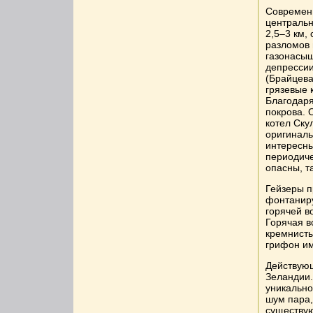
Современн
центральн
2,5–3 км,
разломов 
газонасыщ
депрессии
(Брайцева
грязевые 
Благодаря
покрова. 
котел Ску
оригинал
интересны
периодиче
опасны, т
Гейзеры п
фонтанир
горячей в
Горячая в
кремнисты
грифон им
Действующ
Зеландии.
уникально
шум пара,
существую