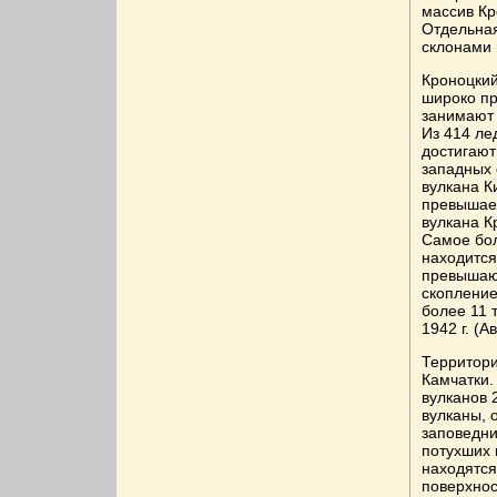
массив Кр
Отдельная
склонами
Кроноцкий
широко п
занимают 
Из 414 ле
достигают
западных 
вулкана К
превышает
вулкана К
Самое бол
находится
превышающ
скопление
более 11 
1942 г. (А
Территори
Камчатки.
вулканов 
вулканы, 
заповедни
потухших 
находятся
поверхнос