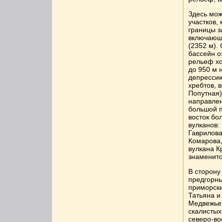
Здесь мож
участков,
границы з
включающа
(2352 м).
бассейн о
рельеф хо
до 950 м 
депрессию
хребтов, 
Попутная)
направлен
большой п
восток бо
вулканов:
Гаврилова
Комарова,
вулкана К
знаменито
В сторону
предгорны
приморски
Татьяна и
Медвежьег
скалистых
северо-во