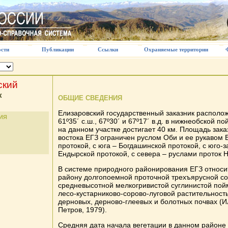
сти
Публикации
Ссылки
Охраняемые территории
ский
к
ОБЩИЕ СВЕДЕНИЯ
Елизаровский государственный заказник располож
ИЯ
61º35´ с.ш., 67º30´ и 67º17´ в.д. в нижнеобской п
на данном участке достигает 40 км. Площадь заказ
востока ЕГЗ ограничен руслом Оби и ее рукавом
протокой, с юга – Богдашинской протокой, с юго-з
Ендырской протокой, с севера – руслами проток 
В системе природного районирования ЕГЗ относи
району долгопоемной проточной трехъярусной с
средневысотной мелкогривистой суглинистой пой
лесо-кустарниково-сорово-луговой растительнос
дерновых, дерново-глеевых и болотных почвах (И
Петров, 1979).
Средняя дата начала вегетации в данном районе