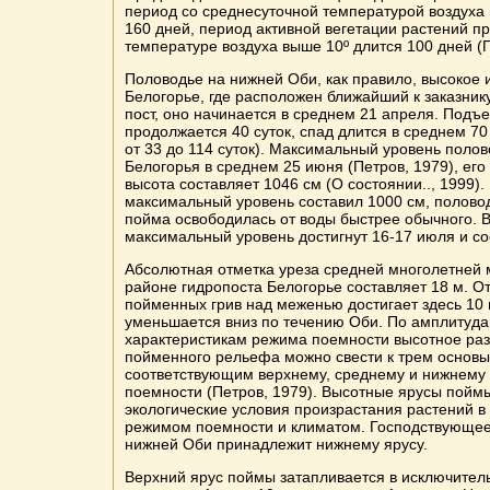
период со среднесуточной температурой воздуха 
160 дней, период активной вегетации растений п
температуре воздуха выше 10º длится 100 дней (П
Половодье на нижней Оби, как правило, высокое и
Белогорье, где расположен ближайший к заказник
пост, оно начинается в среднем 21 апреля. Подъ
продолжается 40 суток, спад длится в среднем 70
от 33 до 114 суток). Максимальный уровень полов
Белогорья в среднем 25 июня (Петров, 1979), ег
высота составляет 1046 см (О состоянии.., 1999).
максимальный уровень составил 1000 см, полово
пойма освободилась от воды быстрее обычного. В
максимальный уровень достигнут 16-17 июля и со
Абсолютная отметка уреза средней многолетней 
районе гидропоста Белогорье составляет 18 м. О
пойменных грив над меженью достигает здесь 10 
уменьшается вниз по течению Оби. По амплитуда
характеристикам режима поемности высотное ра
пойменного рельефа можно свести к трем основ
соответствующим верхнему, среднему и нижнему
поемности (Петров, 1979). Высотные ярусы пойм
экологические условия произрастания растений в 
режимом поемности и климатом. Господствующее
нижней Оби принадлежит нижнему ярусу.
Верхний ярус поймы затапливается в исключител