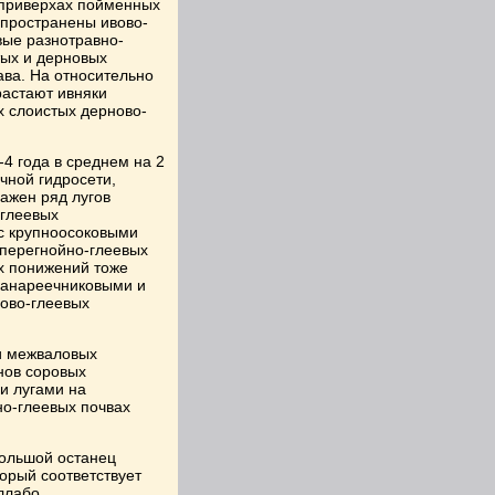
а приверхах пойменных
пространены ивово-
вые разнотравно-
тых и дерновых
ава. На относительно
растают ивняки
 слоистых дерново-
4 года в среднем на 2
чной гидросети,
ажен ряд лугов
-глеевых
 с крупноосоковыми
перегнойно-глеевых
х понижений тоже
-канареечниковыми и
ово-глеевых
и межваловых
нов соровых
и лугами на
о-глеевых почвах
большой останец
орый соответствует
ллабо