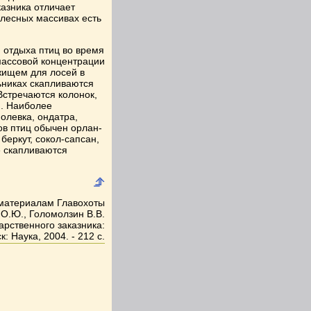
казника отличает
 лесных массивах есть
 отдыха птиц во время
 массовой концентрации
жищем для лосей в
ьниках скапливаются
 Встречаются колонок,
и. Наиболее
олевка, ондатра,
ов птиц обычен орлан-
беркут, сокол-сапсан,
е скапливаются
материалам Главохоты
 О.Ю., Голомолзин В.В.
арственного заказника:
: Наука, 2004. - 212 с.