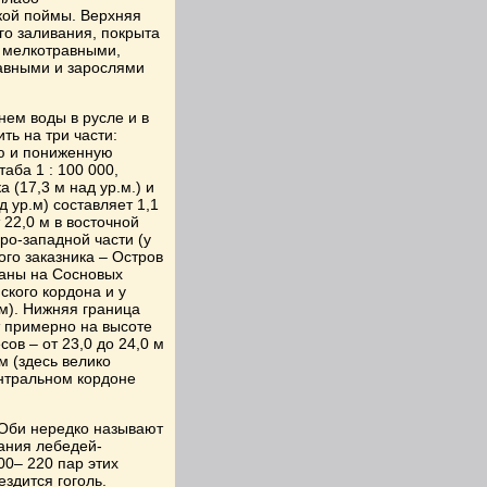
кой поймы. Верхняя
го заливания, покрыта
 мелкотравными,
авными и зарослями
ем воды в русле и в
ь на три части:
ю и пониженную
аба 1 : 100 000,
 (17,3 м над ур.м.) и
д ур.м) составляет 1,1
 22,0 м в восточной
еро-западной части (у
ого заказника – Остров
азаны на Сосновых
ского кордона и у
 м). Нижняя граница
т примерно на высоте
ов – от 23,0 до 24,0 м
м (здесь велико
ентральном кордоне
 Оби нередко называют
ания лебедей-
00– 220 пар этих
ездится гоголь.