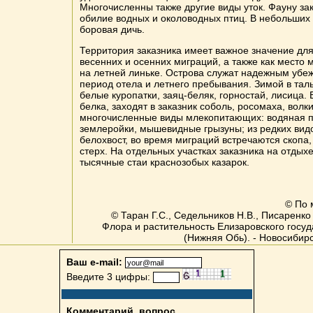
Многочисленны также другие виды уток. Фауну за
обилие водных и околоводных птиц. В небольших
боровая дичь.
Территория заказника имеет важное значение для
весенних и осенних миграций, а также как место
на летней линьке. Острова служат надежным убе
период отела и летнего пребывания. Зимой в тал
белые куропатки, заяц-беляк, горностай, лисица.
белка, заходят в заказник соболь, росомаха, волк
многочисленные виды млекопитающих: водяная п
землеройки, мышевидные грызуны; из редких вид
белохвост, во время миграций встречаются скопа, 
стерх. На отдельных участках заказника на отдых
тысячные стаи краснозобых казарок.
© По 
© Таран Г.С., Седельников Н.В., Писаренко
Флора и растительность Елизаровского госуд
(Нижняя Обь). - Новосибирск
Ваш e-mail:
Введите 3 цифры:
Комментарий, вопрос,