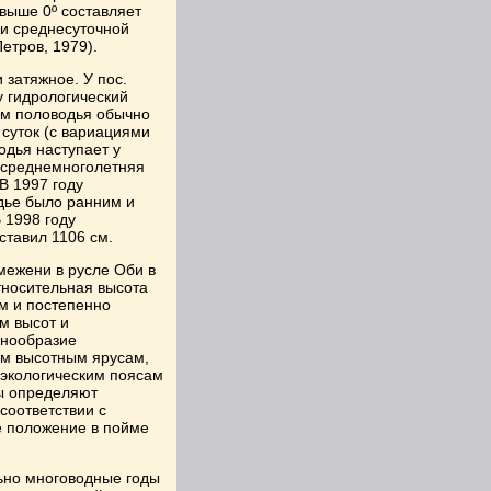
выше 0º составляет
ри среднесуточной
етров, 1979).
 затяжное. У пос.
у гидрологический
ем половодья обычно
 суток (с вариациями
одья наступает у
о среднемноголетняя
 В 1997 году
дье было ранним и
 1998 году
ставил 1106 см.
межени в русле Оби в
тносительная высота
м и постепенно
м высот и
знообразие
ым высотным ярусам,
 экологическим поясам
ы определяют
соответствии с
 положение в пойме
ьно многоводные годы