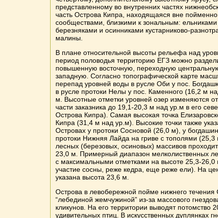
представленному во внутренних частях нижнеобс
часть Острова Кипра, находящаяся вне пойменно
сообществами, близкими к зональным: ельниками
березняками и осинниками кустарниково-разнотр
малины.
В плане относительной высоты рельефа над уровн
период половодья территорию ЕГЗ можно разделит
повышенную восточную, переходную центральну
западную. Согласно топографической карте масшт
перепад уровней воды в русле Оби у пос. Богдашка
в русле протоки Нелы у пос. Каменного (16,2 м на
м. Высотные отметки уровней озер изменяются от
части заказника до 19,1-20,3 м над ур.м в его сев
Острова Кипра). Самая высокая точка Елизаровск
Кипра (31,4 м над ур.м). Высокие точки также ук
Островах у протоки Сосновой (26,0 м), у богдашин
протоки Нижняя Лайда на гриве с тополями (25,3
лесных (березовых, осиновых) массивов проходи
23,0 м. Примерный диапазон мелколиственных лес
с максимальными отметками на высоте 25,3-26,0 
участие сосны, реже кедра, еще реже ели). На ц
указана высота 23,6 м.
Острова в левобережной пойме нижнего течения
“лебединой жемчужиной” из-за массового гнездов
кликунов. На его территории выводят потомство 2
удивительных птиц. В искусственных дуплянках гн