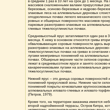
в среднем 1 раз в 10 лет на срок до 1 месяца. Н
массивов сналоженными валами прирусловья рас
березовые, осиново-березовые и кедрово-березо
злаковые леса на аллювиальных дерновых слоис
оподзоленных почвах легкого механического сост
ровных и обширных поверхностях массивов прои
парковые разнотравно-злаковые на аллювиальных
глеевых тяжелосуглинистых почвах.
Средневысотный ярус затапливается один раз в 3-
месяца. К нему в основном относятся гривы втори
обваловывающие соровые поверхности.здесь выр
разнотравно-злаковых на аллювиальных дерново
тяжелосуглинистых почвах на гривах в сочетании
лугами межгривных понижений на аллювиальных 
почвах. Обширные верхние части склонов соровы
лежат в средневысотном ярусе и занято осоково
канареечниковыми лугами на аллювиальных дерн
тяжелосуглинистых почвах.
Нижний ярус – это днища соровых поверхностей 
понижений прирусловой зоны. Нижние части скло
понижений покрыты кочковатыми крупноосоковым
аллювиальных иловато-глеевых и иловато-торфян
(Петров, 1979).
Кроме того, на территории заказника имеется не
второй надпойменной террасы, Остров Кипра, кот
четвертому, дополнительному высотному ярусу, с