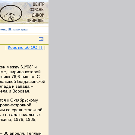
Фонд Штильмарка
|
Коротко об ООПТ
|
ен между 61º08´ и
ойме, ширина которой
ника 76,6 тыс. га. С
 Большой Богдашинской
апада и запада –
Нела и Воровая.
тся к Октябрьскому
орово-островной
мы со среднетаежной
тью на аллювиальных
льина, 1976, 1985;
 – 30 апреля. Теплый