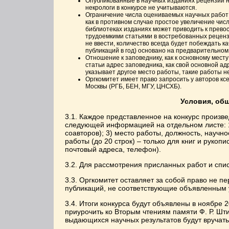
Опубликованные в научных изданиях рецензии на
некрологи в конкурсе не учитываются.
Ограничение числа оцениваемых научных работ в 
как в противном случае простое увеличение чи
библиотеках изданиях может приводить к превос
трудоемкими статьями в востребованных реценз
не ввести, количество всегда будет побеждать к
публикаций в год) основано на предварительном
Отношение к заповеднику, как к основному месту
статьи адрес заповедника, как свой основной ад
указывает другое место работы, такие работы н
Оргкомитет имеет право запросить у авторов кс
Москвы (РГБ, БЕН, МГУ, ЦНСХБ).
Условия, об
3.1. Каждое представленное на конкурс произв
следующей информацией на отдельном листе: 1)
соавторов); 3) место работы, должность, научно
работы (до 20 строк) – только для книг и рукоп
почтовый адреса, телефон).
3.2. Для рассмотрения присланных работ и спи
3.3. Оргкомитет оставляет за собой право не п
публикаций, не соответствующие объявленным 
3.4. Итоги конкурса будут объявлены в ноябре 
приурочить ко Вторым чтениям памяти Ф. Р. Шт
выдающихся научных результатов будут вручат