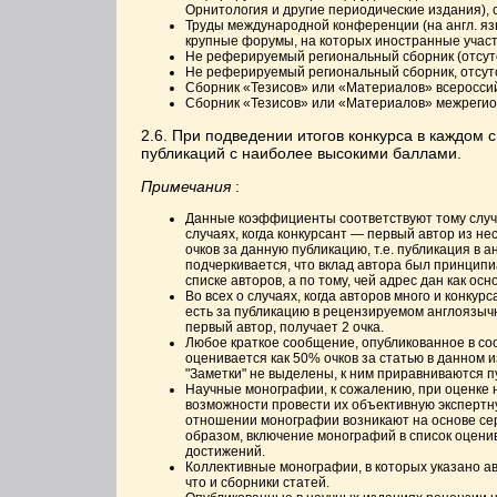
Орнитология и другие периодические издания), 
Труды международной конференции (на англ. яз
крупные форумы, на которых иностранные участ
Не реферируемый региональный сборник (отсутст
Не реферируемый региональный сборник, отсутс
Сборник «Тезисов» или «Материалов» всероссий
Сборник «Тезисов» или «Материалов» межрегио
2.6. При подведении итогов конкурса в каждом 
публикаций с наиболее высокими баллами.
Примечания
:
Данные коэффициенты соответствуют тому случаю
случаях, когда конкурсант — первый автор из не
очков за данную публикацию, т.е. публикация в
подчеркивается, что вклад автора был принципи
списке авторов, а по тому, чей адрес дан как ос
Во всех о случаях, когда авторов много и конкур
есть за публикацию в рецензируемом англоязычно
первый автор, получает 2 очка.
Любое краткое сообщение, опубликованное в соо
оценивается как 50% очков за статью в данном и
"Заметки" не выделены, к ним приравниваются п
Научные монографии, к сожалению, при оценке н
возможности провести их объективную экспертную
отношении монографии возникают на основе сер
образом, включение монографий в список оценив
достижений.
Коллективные монографии, в которых указано ав
что и сборники статей.