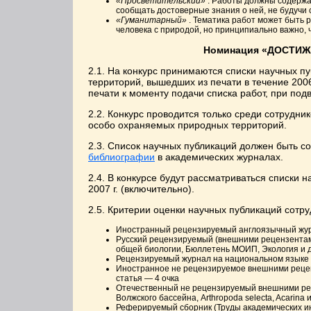
«Просветительский»
. Работы должны содержа
сообщать достоверные знания о ней, не будучи 
«Гуманитарный»
. Тематика работ может быть 
человека с природой, но принципиально важно, 
Номинация «ДОСТИЖ
2.1. На конкурс принимаются списки научных 
территорий, вышедших из печати в течение 200
печати к моменту подачи списка работ, при под
2.2. Конкурс проводится только среди сотрудни
особо охраняемых природных территорий.
2.3. Список научных публикаций должен быть со
библиографии
в академических журналах.
2.4. В конкурсе будут рассматриваться списки 
2007 г. (включительно).
2.5. Критерии оценки научных публикаций сотр
Иностранный рецензируемый англоязычный журн
Русский рецензируемый (внешними рецензентам
общей биологии, Бюллетень МОИП, Экология и др
Рецензируемый журнал на национальном языке (н
Иностранное не рецензируемое внешними реценз
статья — 4 очка
Отечественный не рецензируемый внешними ре
Волжского бассейна, Arthropoda selecta, Acarina 
Реферируемый сборник (Труды академических ин