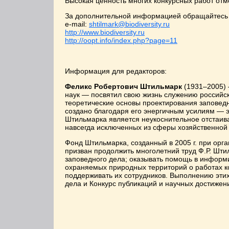
Высокая ценность многих конкурсных работ от
За дополнительной информацией обращайтесь 
e-mail:
shtilmark@biodiversity.ru
http://www.biodiversity.ru
http://oopt.info/index.php?page=11
Информация для редакторов:
Феликс Робертович Штильмарк
(1931–2005) 
наук — посвятил свою жизнь служению российск
теоретические основы проектирования заповедни
создано благодаря его энергичным усилиям — эт
Штильмарка является неукоснительное отстаив
навсегда исключенных из сферы хозяйственной
Фонд Штильмарка, созданный в 2005 г. при орг
призван продолжить многолетний труд Ф.Р. Шти
заповедного дела; оказывать помощь в информ
охраняемых природных территорий о работах ко
поддерживать их сотрудников. Выполнению эти
дела и Конкурс публикаций и научных достиже