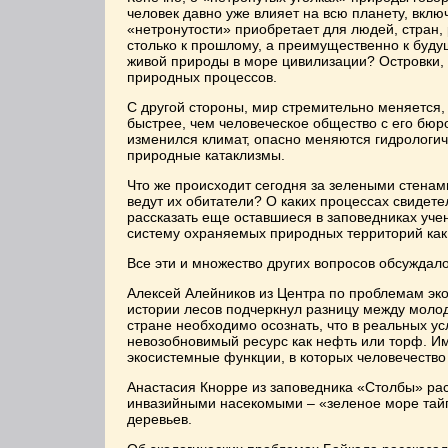
человек давно уже влияет на всю планету, вкл
«нетронутости» приобретает для людей, стран,
столько к прошлому, а преимущественно к буду
живой природы в море цивилизации? Островки
природных процессов.
С другой стороны, мир стремительно меняется,
быстрее, чем человеческое общество с его бюр
изменился климат, опасно меняются гидрологич
природные катаклизмы.
Что же происходит сегодня за зелеными стенам
ведут их обитатели? О каких процессах свидете
рассказать еще оставшиеся в заповедниках уче
систему охраняемых природных территорий как 
Все эти и множество других вопросов обсуждал
Алексей Алейников из Центра по проблемам эко
истории лесов подчеркнул разницу между моло
стране необходимо осознать, что в реальных ус
невозобновимый ресурс как нефть или торф. Им
экосистемные функции, в которых человечество 
Анастасия Кнорре из заповедника «Столбы» рас
инвазийными насекомыми – «зеленое море тай
деревьев.