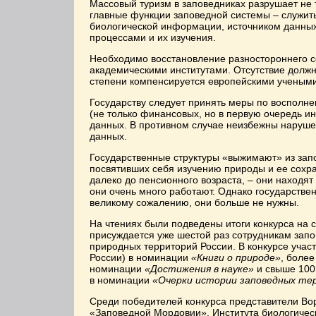
Массовый туризм в заповедниках разрушает не 
главные функции заповедной системы – служит
биологической информации, источником данны
процессами и их изучения.
Необходимо восстановление разностороннего 
академическими институтами. Отсутствие должн
степени компенсируется европейскими учеными
Государству следует принять меры по восполн
(не только финансовых, но в первую очередь ин
данных. В противном случае неизбежны наруш
данных.
Государственные структуры «выжимают» из зап
посвятивших себя изучению природы и ее сохра
далеко до пенсионного возраста, – они находят
они очень много работают. Однако государстве
великому сожалению, они больше не нужны.
На чтениях были подведены итоги конкурса на 
присуждается уже шестой раз сотрудникам запо
природных территорий России. В конкурсе участ
России) в номинации
«Книги о природе»
, более
номинации
«Достижения в науке»
и свыше 100 
в номинации
«Очерки истории заповедных те
Среди победителей конкурса представители Вор
«Заповедной Мордовии», Института биологичес