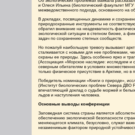
Об экологических проблемах Байкала рассказа
и Олеся Ильина (биологический факультет МГУ 
межведомственного подхода, основанного на о
В докладах, посвященных динамике и сохранен
природоохранные инструменты не соответству
обратил внимание на неадекватность фактичес
экологической ситуации в степном биоме, а ф
задач по сохранению степных сообществ.
Но пожалуй наибольшую тревогу вызывают аркт
сталкивается с новыми для нее проблемами, ч
охраны ее природы. Здесь особенно ярко и тр
(Ассоциация «Морское наследие: исследуем и с
северным обитателям в условиях множественног
только физическое присутствие в Арктике, но в
Победитель номинации «Книги о природе», исс
(Институт биологических проблем Севера ДВО 
впечатляющий доклад о судьбе моржей и белых
льдов и наступления человека.
Основные выводы конференции
Заповедная система страны является абсолютн
обеспечению экологической безопасности стра
меняющегося климата, безусловно, служат важ
незаменимым фактором природной устойчивост