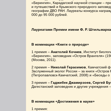
«Берингия», Карадагской научной станции – пр
и путешествий и Крымского природного заповед
географии ДВО РАН. Лауреаты конкурса награ
000 до 95 000 рублей.
Лауреатами
Премии имени Ф. Р. Штильмарка 
В номинации «Книги о природе»
1 премия –
Анатолий Кочнев
, Институт биоло
«Берингия», заповедник «Остров Врангеля» (198
(Москва, 2011).
2 премия –
Николай Герасимов
, Камчатский 
Заслуженный эколог России – за книги «Остров
(Петропавловск-Камчатский, 2008) и «Беседы о 
3 премия –
Гаджибек Джамирзоев, Сергей Бук
Дагестанский заповедник и другие учреждения –
В номинации «Достижения в науке»
1 премия: