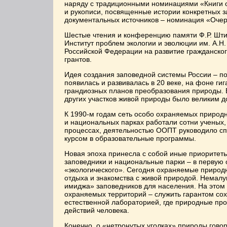
наряду с традиционными номинациями «Книги о
и рукописи, посвященные истории конкретных 
документальных источников – номинация «Очер
Шестые чтения и конференцию памяти Ф.Р. Шти
Институт проблем экологии и эволюции им. А.Н
Российской Федерации на развитие гражданско
грантов.
Идея создания заповедной системы России – п
появилась и развивалась в 20 веке, на фоне ги
грандиозных планов преобразования природы. 
других участков живой природы было великим 
К 1990-м годам сеть особо охраняемых природ
и национальных парках работали сотни ученых
процессах, деятельностью ООПТ руководило сп
курсом в образовательные программы.
Новая эпоха принесла с собой иные приоритеты
заповедники и национальные парки – в первую 
«экологического». Сегодня охраняемые природ
отдыха и знакомства с живой природой. Немалу
имиджа» заповедников для населения. На этом
охраняемых территорий – служить гарантом со
естественной лабораторией, где природные про
действий человека.
Конечно, о «нетронутых уголках» природы говор