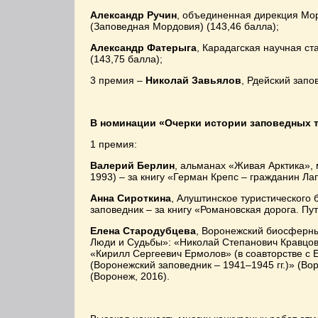
Александр Ручин
, объединенная дирекция Мо
(Заповедная Мордовия) (143,46 балла);
Александр Фатерыга
, Карадагская научная ст
(143,75 балла);
3 премия –
Николай Завьялов
, Рдейский запо
В номинации «Очерки истории заповедных 
1 премия:
Валерий Берлин
, альманах «Живая Арктика»,
1993) – за книгу «Герман Крепс – гражданин Ла
Анна Сироткина
, Алуштинское туристического
заповедник – за книгу «Романовская дорога. П
Елена Стародубцева
, Воронежский биосферны
Люди и Судьбы»: «Николай Степанович Кравцов»
«Кирилл Сергеевич Ермолов» (в соавторстве с 
(Воронежский заповедник – 1941–1945 гг.)» (Во
(Воронеж, 2016).