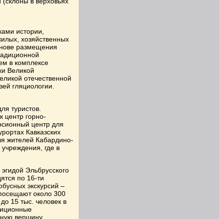
 (склоны в верховьях
ками истории,
жилых, хозяйственных
основе размещения
радиционной
ем в комплексе
ки Великой
Великой отечественной
зей гляциологии.
ля туристов.
к центр горно-
урсионный центр для
урортах Кавказских
ля жителей Кабардино-
 учреждения, где в
 эгидой Эльбрусского
ятся по 16-ти
бусных экскурсий –
х посещают около 300
до 15 тыс. человек в
диционные
чную вершину