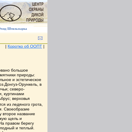
Фонд Штильмарка
|
Коротко об ООПТ
|
овано большое
амятники природы:
льное и эстетическое
з.Донгуз-Орункель, в
чьи; северо-
и, куртинами
брус; верховья
ся из ледяного грота,
м. Своеобразие
 второе название
окую щель и
 На правом берегу
олодный и теплый.