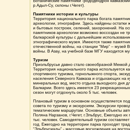
Ботанические памятники -рододендрон кавказский
р.Адыл-Су, склоны г.Чегет).
Памятники истории и культуры
Территория национального парка богата памятни
археологии, этнографии. Здесь найдены остатки 
и бытовых построек, селений, захоронений. На 
памятников археологии возможно воссоздан не т
балкарской культуры с дальнейшим использовани
этнографического музея. Имеются также памятни
отечественной войны, на станции “Мир” – музей 
войны. В Азау, на учебной базе МГУ находится му
Туризм
Приэльбрусье давно стало своеобразной Меккой д
Территория национального парка используется ка
спортивного туризма, горнолыжного спорта, экск
населения Северного Кавказа и отдыхающих на к
минеральных вод, место отдыха выходного дня д
Балкарии. Всего здесь имеется 23 рекреационных
сезон могут отдохнуть около 5 тыс. человек.
Плановый туризм в основном осуществляется под
совета по туризму и экскурсиям. Экскурсии провод
тематическим маршрутам. Основные объекты авто
Поляна Нарзанов, г.Чегет, г.Эльбрус, Ежегодно и
тыс. человек. Самодеятельный туризм составляет 
год. Ежегодно на территории парка проходят тра
“Эльбрусиады” - массовые восхождения на восто