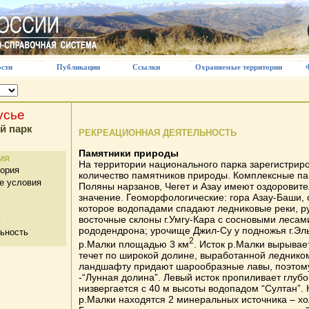
сти
Публикации
Ссылки
Охраняемые территории
усье
й парк
РЕКРЕАЦИОННАЯ ДЕЯТЕЛЬНОСТЬ
Памятники природы
ИЯ
На территории национального парка зарегистрир
тория
количество памятников природы. Комплексные п
е условия
Поляны нарзанов, Чегет и Азау имеют оздоровите
значение. Геоморфологические: гора Азау-Баши, о
которое водопадами спадают ледниковые реки, ру
восточные склоны г.Умгу-Кара с сосновыми лесам
ь
рододендрона; урочище Джил-Су у подножья г.Эль
ьность
2
р.Малки площадью 3 км
. Исток р.Малки вырывает
течет по широкой долине, выработанной леднико
ландшафту придают шарообразные лавы, поэтому
-“Лунная долина”. Левый исток пропиливает глуб
низвергается с 40 м высоты водопадом “Султан”.
р.Малки находятся 2 минеральных источника – х