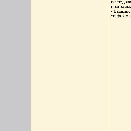
исследова
программа
- Башкирс
эффекту в