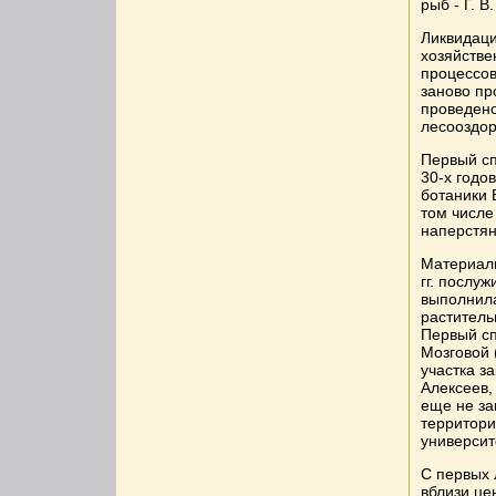
рыб - Г. 
Ликвидаци
хозяйстве
процессов
заново пр
проведено
лесооздор
Первый сп
30-х годо
ботаники 
том числе
наперстян
Материалы
гг. послу
выполнила
раститель
Первый сп
Мозговой 
участка з
Алексеев,
еще не за
территори
университ
С первых 
вблизи це