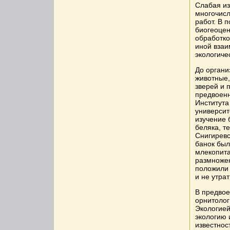
Слабая из
многочисл
работ. В 
биогеоцен
обработко
иной взаи
экологиче
До органи
животные,
зверей и 
предвоенн
Института
университ
изучение 
беляка, т
Снигиревс
банок был
млекопита
размножен
положили 
и не утра
В предвое
орнитолог
Экологией
экологию 
известнос