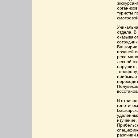
экскурсан
организов
туристы п
смотрово
Уникальна
отдела. В
оказывают
сотрудник
Башкирии.
поздней о
рева мара
лесной о
нарушить 
телефону,
прибывает
переходят
Полувеков
восстанов
В отличие
генетичес
Башкирско
удаленных
изучение.
Прибельск
специфике
различий 