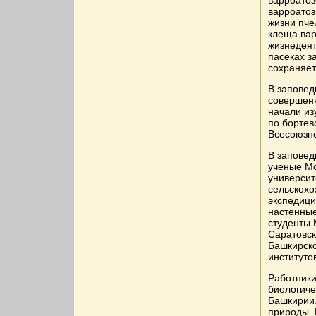
варроатоз
варроатоз
жизни пче
клеща вар
жизнедеят
пасеках з
сохраняет
В заповед
совершенн
начали из
по бортев
Всесоюзно
В заповед
ученые Мо
университ
сельскохо
экспедици
настенные
студенты 
Саратовск
Башкирско
институто
Работники
биологиче
Башкирии.
природы. 