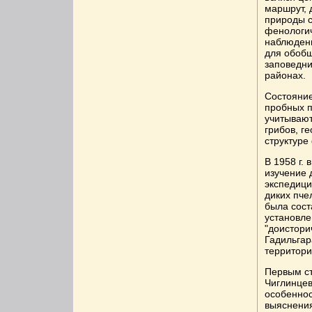
маршрут, 
природы с
фенологич
наблюден
для обобщ
заповедни
районах.
Состояние
пробных п
учитывают
грибов, г
структуре
В 1958 г.
изучение 
экспедици
диких пче
была сост
установле
"доистори
Гадильгар
территори
Первым ст
Чиглинцев
особеннос
выяснения