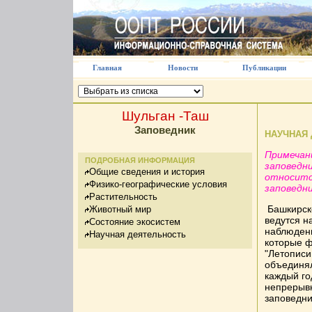
Главная
Новости
Публикации
Шульган -Таш
Заповедник
НАУЧНАЯ
Примечан
ПОДРОБНАЯ ИНФОРМАЦИЯ
заповедни
Общие сведения и история
относитс
Физико-географические условия
заповедни
Растительность
Башкирско
Животный мир
ведутся н
Состояние экосистем
наблюдени
Научная деятельность
которые ф
"Летописи
объединял
каждый го
непрерыв
заповедни