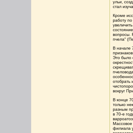
ульи, соз
стал изуч
Кроме исс
работу по
увеличить
состояние
вопросы. 
пчела" (Пе
В начале 
признаков
Это было 
окрестнос
скрещиват
пчеловода
особеннос
отобрать 
чистопоро
вокруг Пр
В конце 7
только не
разным пр
в 70-е го
варроатоз
Массовое 
филиала у