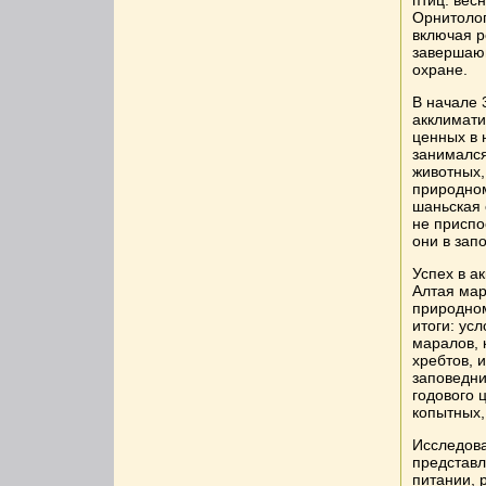
птиц: вес
Орнитолог
включая р
завершающ
охране.
В начале 
акклимати
ценных в 
занимался
животных,
природном
шаньская 
не приспо
они в зап
Успех в а
Алтая мар
природном
итоги: ус
маралов, 
хребтов, 
заповедни
годового 
копытных,
Исследова
представл
питании, 