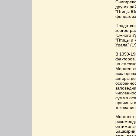
Снигиревс
других ра
"Птицы Юж
фондах за
Плодотвор
зоогеогра
Южного Ур
"Птицы и
Урала" (19
В 1959-19
факторов,
на смежно
Мержеевск
исследова
авторы де
особеннос
заповедни
численнос
сумма оса
причины с
токования
Многолетн
рекоменда
оптимальн
Башкирии.