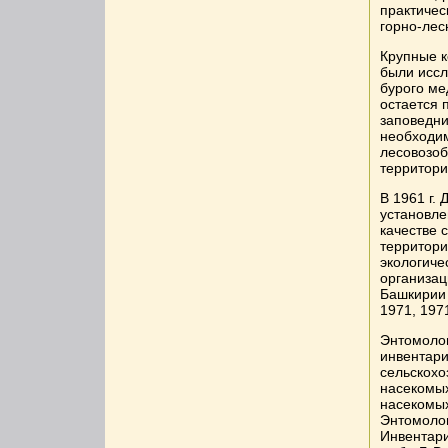
практичес
горно-лес
Крупные к
были иссл
бурого ме
остается 
заповедни
необходим
лесовозоб
территори
В 1961 г.
установле
качестве 
территори
экологиче
организац
Башкирии 
1971, 1971
Энтомолог
инвентари
сельскохо
насекомых
насекомых
Энтомоло
Инвентари