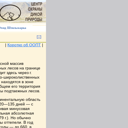
Фонд Штильмарка
|
Коротко об ООПТ
|
сной массив
ных лесов на границе
т здесь через г.
но-широколиственных
 находятся в зоне
общем его территория
ны подтаежных лесов.
тинентальную область
120—135 дней — с
чивая минусовая
альная абсолютная
9 г.). Но обычно
 оттепели. В год
годы — до 660, в