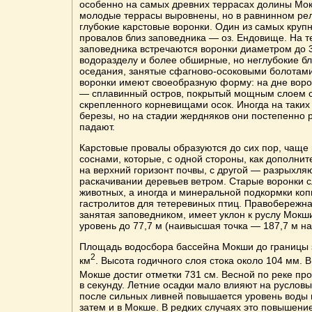
особенно на самых древних террасах долины Мок
молодые террасы выровнены, но в равнинном р
глубокие карстовые воронки. Один из самых круп
провалов близ заповедника — оз. Ендовище. На 
заповедника встречаются воронки диаметром до 3
водоразделу и более обширные, но неглубокие 
оседания, занятые сфагново-осоковыми болотами
воронки имеют своеобразную форму: на дне воро
— сплавинный остров, покрытый мощным слоем с
скрепленного корневищами осок. Иногда на таких
березы, но на стадии жердняков они постепенно
падают.
Карстовые провалы образуются до сих пор, чаще
соснами, которые, с одной стороны, как дополнит
на верхний горизонт почвы, с другой — разрыхляю
раскачивании деревьев ветром. Старые воронки 
животных, а иногда и минеральной подкормки ко
гастролитов для тетеревиных птиц. Правобережна
занятая заповедником, имеет уклон к руслу Мокш
уровень до 77,7 м (наивысшая точка — 187,7 м на
Площадь водосбора бассейна Мокши до границы 
2
км
. Высота годичного слоя стока около 104 мм. В
Мокше достиг отметки 731 см. Весной по реке про
в секунду. Летние осадки мало влияют на руслов
после сильных ливней повышается уровень воды в
затем и в Мокше. В редких случаях это повышени