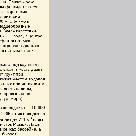
ши. Ближе к реке
ельефе выделяются
ных карстовых
территории
0 м, а ближе к
блюдцеобразные
. Здесь карстовые
нки — вода, в центре
фагнового мха,
 островах вырастают
 расшатываются и
 всего под крупными
ельная тяжесть давят
т грунт при
служат местом водопоя
пытных или источником
я часть долины,
и, превышая ее
д ур. моря).
заповедника — 15 800
 1965 г. пик паводка на
3
ходит до 711 м
воды
ый сток Мокши. Лишь
 речках бассейна, а
е бывает