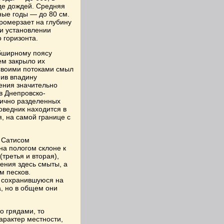
де дождей. Средняя
ные годы — до 80 см.
ромерзает на глубину
ри установлении
 горизонта.
бширному поясу
ем закрыло их
 своими потоками смыл
ив впадину
ения значительно
в Днепровско-
тично разделенных
ведник находится в
, на самой границе с
 Сатисом
на пологом склоне к
третья и вторая),
ения здесь смыты, а
м песков.
 сохранившуюся на
, но в общем они
о грядами, то
арактер местности,