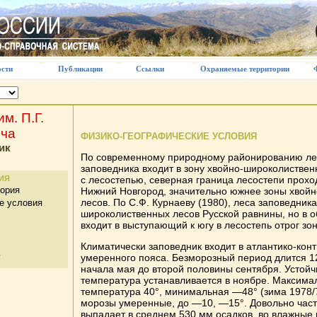
сти
Публикации
Ссылки
Охраняемые территории
м. П.Г.
ча
ФИЗИКО-ГЕОГРАФИЧЕСКИЕ УСЛОВИЯ
ик
По современному природному районированию ле
заповедника входит в зону хвойно-широколиствен
ИЯ
с лесостепью, северная граница лесостепи проходи
тория
Нижний Новгород, значительно южнее зоны хвой
лесов. По С.Ф. Курнаеву (1980), леса заповедника
е условия
широколиственных лесов Русской равнины, но в 
входит в выступающий к югу в лесостепь отрог зо
Климатически заповедник входит в атлантико-кон
ь
умеренного пояса. Безморозный период длится 
начала мая до второй половины сентября. Устой
температура устанавливается в ноябре. Максим
температура 40°, минимальная —48° (зима 1978/7
морозы умеренные, до —10, —15°. Довольно часты
выпадает в среднем 530 мм осадков, во влажные 