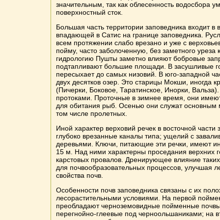
значительным, так как облесенность водосбора у
поверхностный сток.
Большая часть территории заповедника входит в 
впадающей в Сатис на границе заповедника. Рус
всем протяжении слабо врезано и уже с верховь
пойму, часто заболоченную, без заметного уреза 
гидрологию Пушты заметно влияют бобровые зап
подтапливают большие площади. В засушливые г
пересыхает до самых низовий. В юго-западной ча
двух десятков озер. Это старицы Мокши, иногда к
(Пичерки, Боковое, Таратинское, Инорки, Вальза)
протоками. Проточные в зимнее время, они имею
для обитания рыб. Осенью они служат основным м
том числе пролетных.
Иной характер верховий речек в восточной части 
глубоко врезанные каналы типа; ущелий с завал
деревьями. Ключи, питающие эти речки, имеют и
15 м. Над ними характерны проседания верхних г
карстовых провалов. Дренирующее влияние таких
для почвообразовательных процессов, улучшая л
свойства почв.
Особенности почв заповедника связаны с их пол
лесорастительными условиями. На первой пойме
преобладают черноземовидные пойменные почвы
перегнойно-глеевые под черноольшаниками; на в