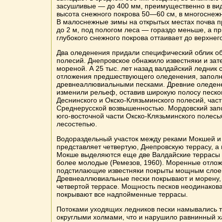
засушливые — до 400 мм, преимущественно в ви
высота снежного покрова 50—60 см, в многоснеж
В малоснежные зимы на открытых местах почва п
до 2 м, под пологом леса — гораздо меньше, а п
глубокого снежного покрова оттаивает до верхнего
Два оледенения придали специфический облик о
полесий. Днепровское обнажило известняки и зат
мореной. А 25 тыс. лет назад валдайский ледник
отложения предшествующего оледенения, заполн
древнеаллювиальными песками. Древние оледен
изменили рельеф, оставив широкую полосу песко
Деснинского и Окско-Клязьминского полесий, час
Среднерусской возвышенностью. Мордовский запо
юго-восточной части Окско-Клязьминского полесья
лесостепью.
Водораздельный участок между реками Мокшей и
представляет четвертую, Днепровскую террасу, а 
Мокше выделяются еще две Валдайские террасы (
более молодые (Ремезов, 1960). Моренные отлож
подстилающие известняки покрыты мощным слое
Древнеаллювиальные пески покрывают и морену,
четвертой террасе. Мощность песков неодинакова
покрывают все надпойменные террасы.
Потоками уходящих ледников пески намывались т
округлыми холмами, что и нарушило равнинный х