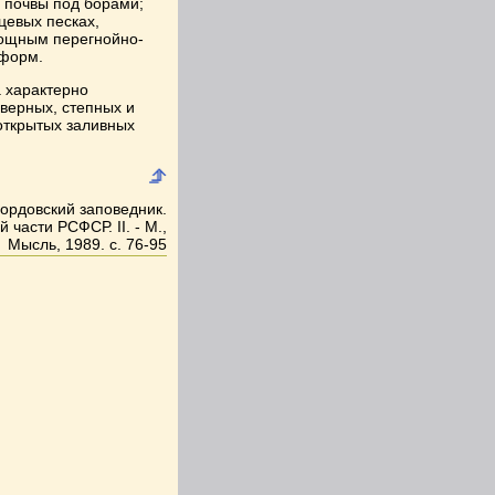
 почвы под борами;
цевых песках,
мощным перегнойно-
 форм.
 характерно
верных, степных и
открытых заливных
Мордовский заповедник.
части РСФСР. II. - М.,
Мысль, 1989. с. 76-95