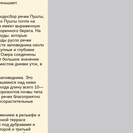
меньшает
водосбор речки Пушты,
ло Пушты почти на
ев имеет выраженную
коренного берега. На
руды, которые
оды русло речки
сти заповедника около
рупные и глубокие
. Озера соединены
т большое значение
естом дневки уток, в
заповедника. Это
ившимися над ними
ногда длину всего 10—
оризонтов почвы типа
 речек благоприятно
есорастительные
ожением в рельефе и
нной террасе
 под дубравами и
торой и третьей