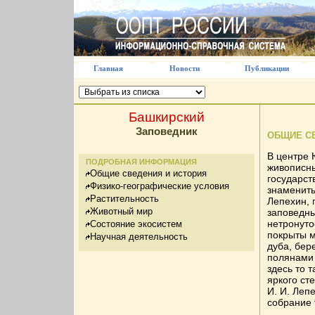
Главная
Новости
Публикации
Башкирский
Заповедник
ОБЩИЕ С
В центре 
ПОДРОБНАЯ ИНФОРМАЦИЯ
живописны
Общие сведения и история
государст
Физико-географические условия
знамениты
Растительность
Лепехин, 
Животный мир
заповедны
нетронуто
Состояние экосистем
покрыты м
Научная деятельность
дуба, бер
полянами 
здесь то 
яркого ст
И. И. Леп
собрание 