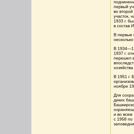
подчинени
первый уч
во второй
участок, 
1933 г. б
в состав 
В первые 
несколько
В 1934—19
1937 г. о
перешел в
впоследст
хозяйства
В 1951 г.
организов
ноябре 19
Для сохр
диких баш
Башкирско
охраняюще
и во всем
с 1958 по
заповедни