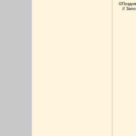
©Поздняк
// Зап