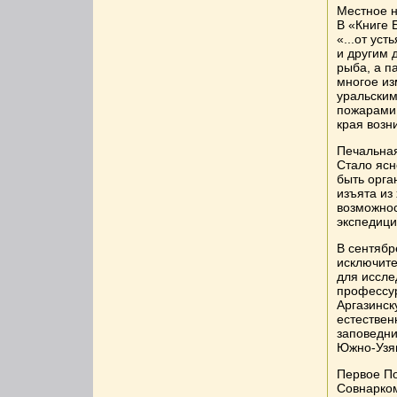
Местное н
В «Книге 
«...от ус
и другим 
рыба, а п
многое из
уральски
пожарами.
края возн
Печальная
Стало ясн
быть орга
изъята из
возможнос
экспедици
В сентябр
исключите
для иссле
профессур
Аргазинск
естествен
заповедни
Южно-Узян
Первое П
Совнарком