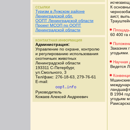
исчезающи
К основны
ССЫЛКИ
Туризм в Лужском районе
чернозоба
Ленинградской обл.
аист, вып
ООПТ Ленинградской области
Трауштей
Проект МСОП по ООПТ
Ленинградской области
Площадь
60 400 га
КОНТАКТНАЯ ИНФОРМАЦИЯ
Положени
Администрация:
Заказник 
Управление по охране, контролю
угодьями.
и регулированию использования
охотничьих животных
Научная 
Ленинградской области
Ведется Л
193311 С-Петербург,
ул.Смольного, 3
Конвенци
Тел/факс: 276-18-63, 279-76-61
Мшинские 
E-mail:
междунаро
ландшафт
Руководитель
В 1994 го
Кожаев Алексей Андреевич
угодьям м
Рамсарска