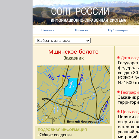
Главная
Новости
Публикации
Мшинское болото
Заказник
Дата соз
Государст
федераль
создан 30
РСФСР № 
№ 1500 от
Географи
Заказник 
территори
Цель соз
Целями со
озер и во
естествен
ПОДРОБНАЯ ИНФОРМАЦИЯ
условий д
Общие сведения
миграций,