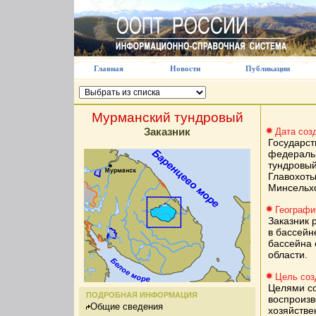
Главная
Новости
Публикации
Мурманский тундровый
Заказник
Дата соз
Государст
федераль
тундровый
Главохот
Минсельхо
Географи
Заказник 
в бассейн
бассейна 
области.
Цель соз
Целями со
ПОДРОБНАЯ ИНФОРМАЦИЯ
воспроизв
Общие сведения
хозяйстве