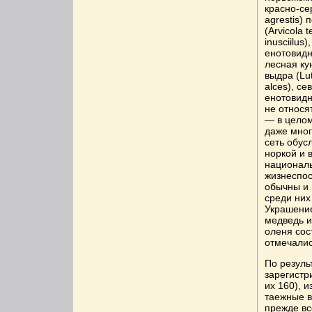
красно-сер
agrestis)
(Arvicola 
inusciilus
енотовидна
лесная ку
выдра (Lut
alces), се
енотовидн
не относя
— в целом
даже мног
сеть обус
норкой и 
националь
жизнеспос
обычны и 
среди них
Украшени
медведь и
оленя сос
отмечалис
По резуль
зарегистр
их 160), 
таежные в
прежде вс