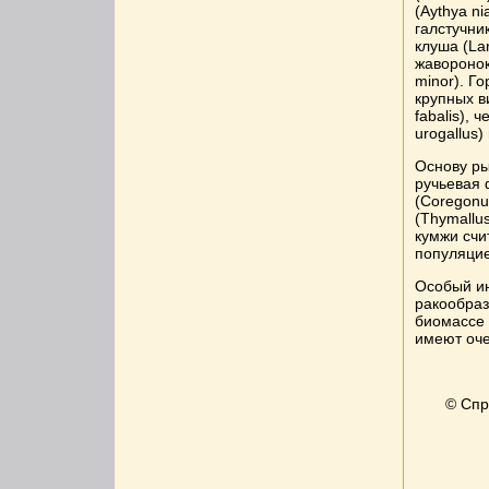
(Aythya ni
галстучник
клуша (Lar
жаворонок
minor). Г
крупных в
fabalis), 
urogallus)
Основу ры
ручьевая ф
(Coregonus
(Thymallu
кумжи счи
популяцие
Особый ин
ракообраз
биомассе 
имеют оче
© Спр