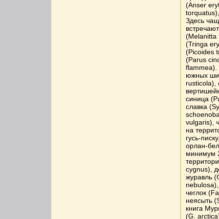
(Anser ery
torquatus)
Здесь чащ
встречают
(Melanitta
(Tringa er
(Picoides 
(Parus cin
flammea).
южных шир
rusticola)
вертишейка
синица (Pa
славка (S
schoenoba
vulgaris),
на террит
гусь-писку
орлан-бело
минимум 2
территори
cygnus), д
журавль (
nebulosa)
чеглок (Fa
неясыть (S
книга Мур
(G. агctic