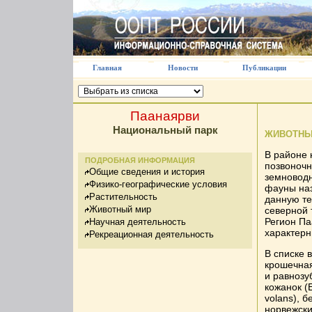
Главная
Новости
Публикации
Паанаярви
Национальный парк
ЖИВОТНЫ
В районе 
ПОДРОБНАЯ ИНФОРМАЦИЯ
позвоночн
Общие сведения и история
земноводн
Физико-географические условия
фауны на
Растительность
данную те
Животный мир
северной 
Регион Па
Научная деятельность
характерн
Рекреационная деятельность
В списке 
крошечная 
и равнозуб
кожанок (E
volans), б
норвежски