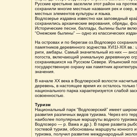
Русские крестьяне заселили этот район на протяж
сохранили многие местные названия рек и озер, 
местных элементов культуры и языка.
Водлозерье издавна известно как заповедный край
сохранились архаические верования, обряды, фо
Исторические песни, баллады, былины были вклю
“Онежские былины” — одно из классических издан
На островах и по берегам оз.Водлозеро сохранил
памятников деревянного зодчества XVI1I-XIX вв.: 
риги, амбары. Самый значительный из них — анс
погоста, включающий уникальную деревянную огра
сохранившихся на Русском Севере. Ильинский пог
государственную охрану как памятник архитекту
значения.
В начале XX века в Водлзерской волости насчиты
деревень, в настоящее время их осталось только 
национального парка характеризуется слабой за
освоенностью.
Туризм
Национальный парк “Водлозерский” имеет широк
развития различных видов туризма. Через его те
наиболее популярные маршруты водного туризма 
Водлозеро — р. Вама и др.). В парке развита ры
гостевой туризм, обоснованы маршруты конного и
туризма, получил развитие международный эколог