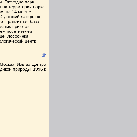
м. Ежегодно парк
я на территории парка
ия на 14 мест с
й детский лагерь на
ует транзитная база
лесных приютов,
ием посетителей
ице “Лососинка”
ологический центр
Москва: Изд-во Центра
дикой природы, 1996 г.