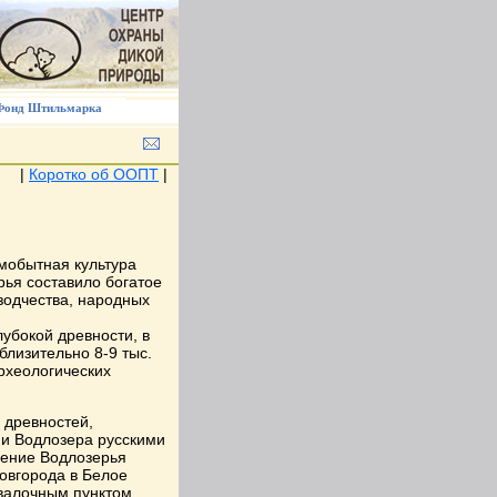
Фонд Штильмарка
|
Коротко об ООПТ
|
мобытная культура
рья составило богатое
зодчества, народных
убокой древности, в
близительно 8-9 тыс.
рхеологических
 древностей,
ии Водлозера русскими
оение Водлозерья
Новгорода в Белое
валочным пунктом.