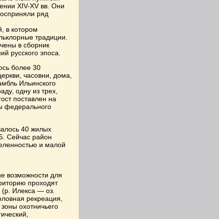
ении XIV-XV вв. Они
восприняли ряд
, в котором
льклорные традиции.
чены в сборник
ий русского эпоса.
ось более 30
церкви, часовни, дома,
амбль Ильинского
ду, одну из трех,
ост поставлен на
ры федерального
валось 40 жилых
5. Сейчас район
селенностью и малой
ие возможности для
рриторию проходят
(р. Илекса — оз.
боловная рекреация,
 зоны охотничьего
ический,