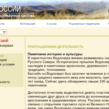
сти
Публикации
Ссылки
Охраняемые территории
ский
езерват
РЕКРЕАЦИОННАЯ ДЕЯТЕЛЬНОСТЬ
Памятники истории и культуры
ИЯ
В окрестностях Водлозера веками развивалась са
тория
Русского Севера. Историческое прошлое Водлозе
е условия
наследие в памятниках археологии, деревянного 
традициях, топонимике.
Бассейн оз.Водлозеро был заселен человеком в гл
эпоху среднего каменного века или мезолита, при
ь
лет назад. Сейчас здесь обнаружено свыше 100 а
ьность
памятников.
Достаточно отчетливо выделяются девять пластов
сменяющих друг друга от мезолита до колонизац
крестьянами в средневековую эпоху. Русское осв
связано с открытием торгового пути из Великого 
море, где озеро Водлозеро служило важным пере