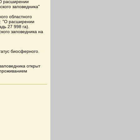
"О расширении
ского заповедника"
ого областного
г. "О расширении
дь 27 998 га).
кого заповедника на
татус биосферного.
 заповедника открыт
 проживанием