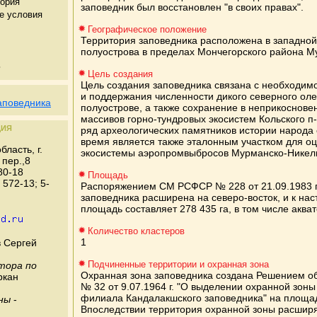
тория
заповедник был восстановлен "в своих правах".
е условия
Географическое положение
Территория заповедника расположена в западной
полуострова в пределах Мончегорского района М
ь
Цель создания
Цель создания заповедника связана с необходим
и поддержания численности дикого северного ол
аповедника
полуострове, а также сохранение в неприкосновен
массивов горно-тундровых экосистем Кольского п
ЦИЯ
ряд археологических памятников истории народа
время является также эталонным участком для оц
ласть, г.
экосистемы аэропромвыбросов Мурманско-Никель
пер.,8
80-18
Площадь
 572-13; 5-
Распоряжением СМ РСФСР № 228 от 21.09.1983 г
заповедника расширена на северо-восток, и к на
площадь составляет 278 435 га, в том числе аквато
Количество кластеров
1
 Сергей
Подчиненные территории и охранная зона
тора по
Охранная зона заповедника создана Решением о
ркан
№ 32 от 9.07.1964 г. "О выделении охранной зон
филиала Кандалакшского заповедника" на площад
аны
-
Впоследствии территория охранной зоны расшир