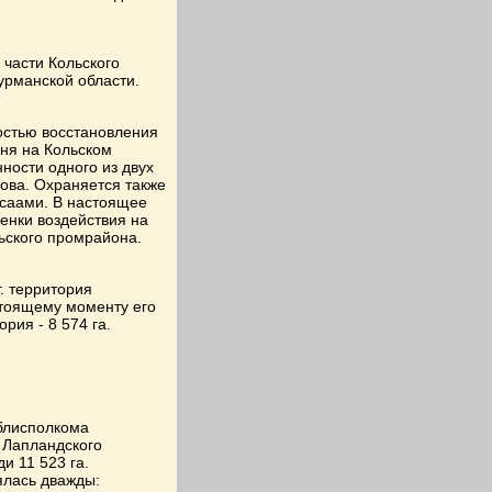
 части Кольского
урманской области.
остью восстановления
еня на Кольском
ности одного из двух
-ова. Охраняется также
 саами. В настоящее
енки воздействия на
ского промрайона.
. территория
стоящему моменту его
рия - 8 574 га.
блисполкома
ы Лапландского
и 11 523 га.
ялась дважды: