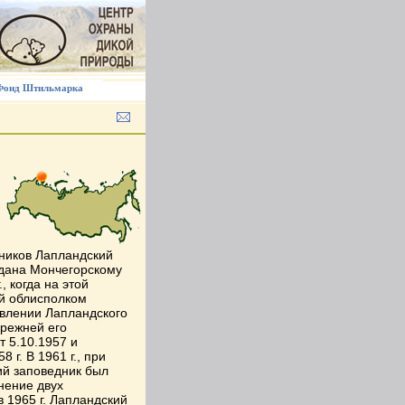
Фонд Штильмарка
ников Лапландский
едана Мончегорскому
, когда на этой
ий облисполком
овлении Лапландского
прежней его
 5.10.1957 и
г. В 1961 г., при
ий заповедник был
нение двух
 1965 г. Лапландский