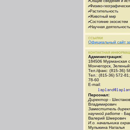
Общие сведения и ис
Физико-географически
Растительность
Животный мир
Состояние экосистем
Научная деятельност
ССЫЛКИ
Официальный сайт з
КОНТАКТНАЯ ИНФОРМА
Администрация:
184506 Мурманская об
Мончегорск, Зеленый 
Тел./факс: (815-36) 5
Тел.: (815-36) 572-81;
78-60
E-mail:
Персонал:
Директор
- Шестаков
Владимирович
Заместитель дирек
научной работе
- Ба
Валерий Шмерович
И.о. начальника охр
Мулыкина Наталья