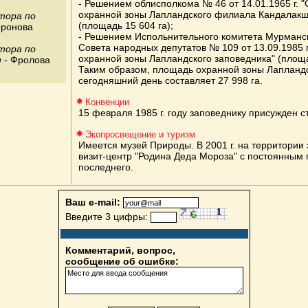
- Решением облисполкома № 46 от 14.01.1965 г. 
охранной зоны Лапландского филиала Кандалакш
тора по
(площадь 15 604 га);
оронова
- Решением Испольнительного комитета Мурманск
Совета народных депутатов № 109 от 13.09.1985 
тора по
охранной зоны Лапландского заповедника" (площа
и
- Фролова
Таким образом, площадь охранной зоны Лапландс
сегодняшний день составляет 27 998 га.
Конвенции
15 февраля 1985 г. году заповеднику присужден с
Экопросвещение и туризм
Имеется музей Природы. В 2001 г. на территории
визит-центр "Родина Деда Мороза" с постоянным
последнего.
Ваш e-mail:
Введите 3 цифры:
Комментарий, вопрос,
сообщение об ошибке: