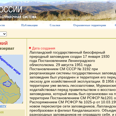
сти
Публикации
Ссылки
Охраняемые территории
кий
езерват
Дата создания
Лапландский государственный биосферный
природный заповедник создан 17 января 1930
года Постановлением Ленинградского
облисполкома. 29 августа 1951 года
Постановлением СМ СССР № 3192 при
реорганизации системы государственных заповед
заповедник был упразднен и территория его пер
лесхозу для хозяйственной эксплуатации. В 1956 г.
территории уже велись лесозаготовки, Мурманск
ходатайствовал перед правительством о восстан
заповедника, который вновь был организован на 
территории Постановлением СМ РСФСР №1201 от
Распоряжением СМ РСФСР № 1025-р от 10.03.1958 
арту
новом пересмотре сети заповедников, Лапландск
преобразован в филиал Кандалакшского. Объеди
ИЯ
разнородных заповедников не оправдало себя, и в