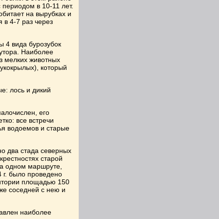
 периодом в 10-11 лет.
обитает на вырубках и
 в 4-7 раз через
ы 4 вида бурозубок
кутора. Наиболее
з мелких животных
рукокрылых), который
е: лось и дикий
алочислен, его
тко: все встречи
ья водоемов и старые
но два стада северных
окрестностях старой
на одном маршруте,
 г. было проведено
итории площадью 150
же соседней с нею и
тавлен наиболее