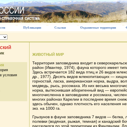
сти
Публикации
Ссылки
Охраняемые территории
ский
ик
ЖИВОТНЫЙ МИР
Территория заповедника входит в северокарельс
ИЯ
район (Ивантер, 1974), фауна которого имеет тип
тория
Здесь встречается 182 вида птиц и 26 видов мле
е условия
др., 1977). Десять видов млекопитающих — хищни
горностай, ласка, американская норка, выдра, вол
медведь, рысь, росомаха. Из них весьма многоч
норка, вытеснившая аборигенный вид — европейс
ь
многочисленна в заповеднике и росомаха, числен
многих районах Карелии в последнее время сниж
здесь обычен, однако плотность его населения н
экз. на 1000 га.
Грызунов в фауне заповедника 7 видов — белка, л
полевки (водяная, рыжая, темная) и канадский бо
расселился по этой территории из Финляндии. Дл