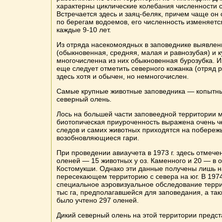
характерны циклические колебания численности с
Встречается здесь и заяц-беляк, причем чаще он 
по берегам водоемов, его численность изменяется
каждые 9-10 лет.
Из отряда насекомоядных в заповеднике выявлен
(обыкновенная, средняя, малая и равнозубая) и 
многочисленна из них обыкновенная бурозубка. И
еще следует отметить северного кожанка (отряд 
здесь хотя и обычен, но немногочислен.
Самые крупные животные заповедника — копытны
северный олень.
Лось на большей части заповеедной территории м
биотопическая приуроченность выражена очень че
следов и самих животных приходятся на побереж
возобновляющиеся гари.
При проведении авиаучета в 1973 г. здесь отмече
оленей — 15 животных у оз. Каменного и 20 — в 
Костомукши. Однако эти данные получены лишь 
пересекающем территорию с севера на юг. В 1974
специальное аэровизуальное обследование терр
тыс га, предполагавшейся для заповедания, а так
было учтено 297 оленей.
Дикий северный олень на этой территории предс