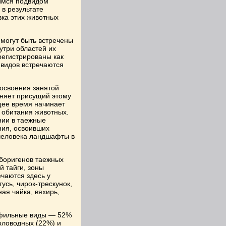
имся подвидом
в результате
ка этих животных
 могут быть встречены
утри областей их
регистрированы как
 видов встречаются
 освоения занятой
няет присущий этому
щее время начинает
 обитания животных.
ии в таежные
ния, освоивших
человека ландшафты в
боригенов таежных
й тайги, зоны
чаются здесь у
усь, чирок-трескунок,
ая чайка, вяхирь,
офильные виды — 52%
оловодных (22%) и