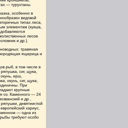
дние кроншнепы,
тах — турухтаны.
азна, особенно в
знообразен видовой
вторичных типах леса,
ым элементам (кукша,
ь добавляются
околиственных лесов
оловник и др.).
мноводных: травяная
ивородящая ящерица и
в рыб, в том числе в
ряпушка, сиг, щука,
 окунь, ерш,
, окунь, сиг, щука;
 единичны. При
бладают крупные
я оз. Каменного — 24
озванский и др.,
 ряпушки, девятииглой
 европейский хариус,
Каменном — одна из
 рыбы требуют особо