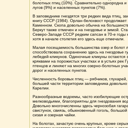
болотных птиц (10%). Сравнительно однородна и
лугов (9%) и населенных пунктов (7%).
В заповеднике гнездятся три редких вида птиц, з
книгу СССР (1984). Орлан-белохвост продолжает г
Каменном. Скопа довольно обычна на большинств
Беркут также отмечен и на гнездовье и зимой. Ст
Северо-Западе СССР редким сапсан в 70-е годы н
хотя в начале столетия его здесь еще отмечали.
Малая посещаемость большинства озер и болот 
способствовала сохранению здесь на гнездовье г
лебедей-кликунов. Одиночные кликуны остаются з
кряквами на порожистых участках и в устьях рек 
птенцов и линяют на многих озерно-болотных уча
дорог и населенных пунктов.
Численность боровых птиц — рябчиков, глухарей,
большей части территории заповедника довольно
Карелии.
Разнообразные водоемы, часто изобилующие ост
мелководьями, благоприятны для гнездования во
Довольно многочисленны здесь чернозобая гагара,
свистунок, свиязь, обыкновенный гоголь, большой
сизая и озерная чайки.
На болотах, зачастую очень крупных, кроме серы