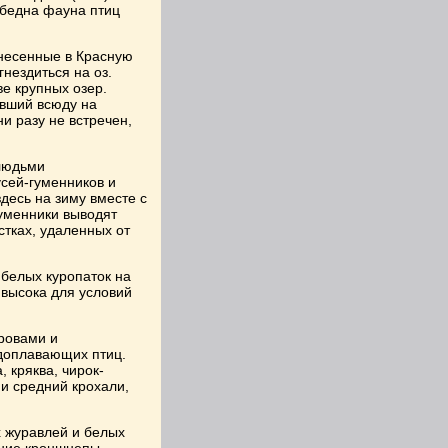
 бедна фауна птиц
анесенные в Красную
нездиться на оз.
е крупных озер.
авший всюду на
и разу не встречен,
людьми
усей-гуменников и
десь на зиму вместе с
Гуменники выводят
стках, удаленных от
 белых куропаток на
 высока для условий
ровами и
доплавающих птиц.
 кряква, чирок-
 и средний крохали,
х журавлей и белых