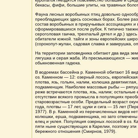
куропаток гнездятся повсеместно большие и сре
бекасы, фифи, большие улиты, на травяных боло
Фауна лесных воробьиных птиц довольно однообр
преобладающих здесь сосновых борах. Более ра
состав воробьиных в приручьевых ассоциациях и 
сформировавшихся после рубок. К типично таежн
сероголовая гаичка, трехпалый дятел и др.) здес
обитатели южной. тайги и зоны европейских шир
(сорокопут-жулан, садовая славка и завирушка, оп
На территории заповедника обитают два вида зе
лягушка и серая жаба. Из пресмыкающихся — ж
обыкновенная гадюка.
В водоемах бассейна р. Каменной обитают 16 видо
оз. Каменном — 12: озерный лосось, европейская 
плотва, язь, гольян, налим, колюшка девятииглая,
подкаменщик. Наиболее массовые рыбы — ряпушка
реже встречаются плотва, язь, налим; остальные
отсутствии всякого промысла в популяциях прео
старовозрастные особи. Предельный возраст окун
года, плотвы — 17 лет, щуки и сига — 15 лет (Перв
1977). В р. Каменной из перечисленных видов нет
колюшки, ерша, подкаменщика, но зато отмечены
елец и уклея. Популяция озерных лососей в оз. 
пяти ныне существующих в Карелии, поэтому эти
бережного отношения (Смирнов, 1979).