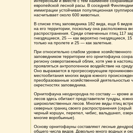
интересным и вместе с тем наименее сохранивш
европейской лесной расы. В соседней Финляндии 
иммиграции устойчивая популяционная группиров
насчитывает около 600 животных.
В списке птиц заповедника 182 вида, еще 6 видов
на его территории, поскольку она расположена вн
распространения. Среди отмеченных птиц 117 за
гнездящиеся, 25 — как вероятно гнездящиеся, 15
только на пролете и 25 — как залетные.
При относительно слабом уровне хозяйственного
заповедником территории его орнитофауна сохра
региону северотаежный облик, хотя уже в настоя
проявляться антропогенное воздействие на среду
Оно выражается в прогрессирующем проникновен
местообитания многих видов южного происхожде
преобразованные хозяйственной деятельностью 
окрестностях заповедника.
Орнитофауна неоднородна по составу — кроме а
лесов здесь обитают представители тундры, южно
широколиственных лесов. Многие виды птиц встре
северных границ своего распространения (серый г
черный коршун, перепел, чибис, вальдшнеп, озерн
многие воробьиные).
Основу орнитофауны составляют лесные дендр
общего числа видов. Довольно много водных и ок