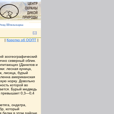
Фонд Штильмарка
|
Коротко об ООПТ
|
кий зоогеографический
ично северный облик.
копитающих (Данилов и
ки: лесная куница,
к, лисица, бурый
исленна американская
кую норку. Довольно
ность которой во
ается. Бурый медведь
е превышает 0,3—0,4
етяга, ондатра,
бр, который
я белки в этом районе