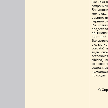
Сосняки 
сохранивш
Бахметск
комплекс.
распрост
чернично-з
Pleuroziu
представл
обыкновен
растений.
Бахметско
с елью и л
cordata),
виды, сво
встречают
sibirica),
юге своег
сохранивши
находящий
природы.
© Спр