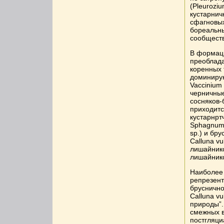
(Pleuroziu
кустарнич
сфагновых
бореальны
сообществ
В формац
преоблада
коренных 
доминирую
Vaccinium 
черничные 
сосняков-б
приходитс
кустарнртч
Sphagnum s
sp.) и бру
Calluna v
лишайников
лишайников
Наиболее 
репрезент
брусничноз
Calluna vu
природы”.
смежных в
постгляци