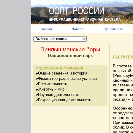
Главная
Новости
Публикации
Припышменские боры
Национальный парк
РАСТИТЕ
В составе
ПОДРОБНАЯ ИНФОРМАЦИЯ
покрытой 
Общие сведения и история
(Pinus syl
Физико-географические условия
хвойных на
Растительность
лиственни
Животный мир
среди них
процент с
Научная деятельность
incana) – 
Рекреационная деятельность
Особеннос
определяю
лесостепн
Припышми
облик. В 
не затрон