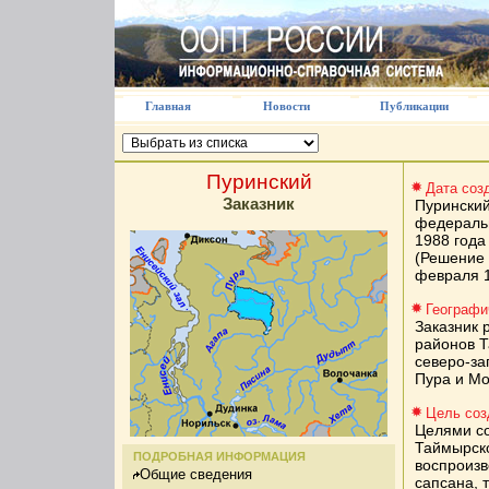
Главная
Новости
Публикации
Пуринский
Дата соз
Заказник
Пуринский
федераль
1988 год
(Решение 
февраля 1
Географи
Заказник 
районов Т
северо-за
Пура и Мо
Цель соз
Целями со
Таймырско
ПОДРОБНАЯ ИНФОРМАЦИЯ
воспроизв
Общие сведения
сапсана, 