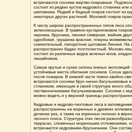
встречаются сосняки мертво-покровные. Подлесок
состоит из редких кустов кедрового стланика или 
шиповника. Редкий и бедный покров состоит из ку
некоторых других растений. Моховой покров практ
К числу широко распространенных типов леса отн
зеленомошные. В травяно-кустарничковом покров
черника, брусника, линнея северная, майник дву
однобокая, грушанка красная, плауны можжевель
сомнительный, папоротник щитовник Линнея. На 
распространен бадан толстолистный. Мохово-ли
состоит из различных видов зеленых мхов, кладон
лишайников.
Самые крутые и сухие склоны южных экспозиций 
устойчивые места обитания сосняков. Сосна здес
после пожаров. В нижней части темно-хвойно-све
встречаются сосняки брус-нично-багульниковые и
стлаником, имеющие в своей структуре много общ
лиственничниками багульниковыми. Сосняки с ке
можно видеть и у верхней границы распространен
Кедровые и кедрово-пихтовые леса в заповедник
распространены на моренных и древних аллювиа
долинах рек, а также на коренных склонах в верхн
лесного пояса. Структура этих лесов разнообразн
террасах, сложенных моренными отложениями, о
встречаются кедровники-брусничники. Они состав