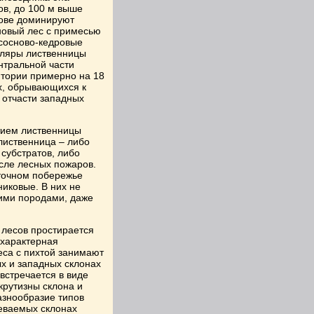
ов, до 100 м выше
рове доминируют
сновый лес с примесью
 сосново-кедровые
пляры лиственницы
нтральной части
итории примерно на 18
ах, обрывающихся к
 отчасти западных
тием лиственницы
лиственница – либо
субстратов, либо
сле лесных пожаров.
сточном побережье
никовые. В них не
ими породами, даже
лесов простирается
 характерная
еса с пихтой занимают
х и западных склонах
встречается в виде
крутизны склона и
азнообразие типов
реваемых склонах