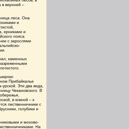
нохвойных лесов, в
 в верхней –
аница леса. Она
рниками и
тистой,
, ерниками и
йского пояса
нии с зарослями
альпийско-
ми.
кал, каменных
 разреженными
лотистого.
 широко
чном Прибайкалье
-урской. Эти два вида,
нницу Чекановского. В
побережья,
ской, в южной – к
тся лиственничники с
русники, голубики и
никовыми и мохово-
иственничниками. На