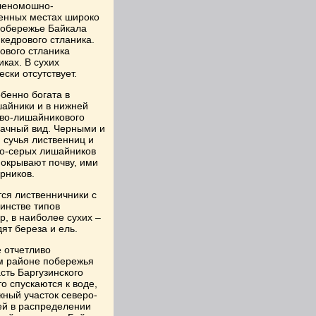
еленомошно-
енных местах широко
побережье Байкала
кедрового стланика.
ового стланика
ках. В сухих
ски отсутствует.
бенно богата в
айники и в нижней
ово-лишайникового
рачный вид. Черными и
сучья лиственниц и
то-серых лишайников
покрывают почву, ими
рников.
ся лиственничники с
инстве типов
р, в наиболее сухих –
ят береза и ель.
 отчетливо
м районе побережья
сть Баргузинского
то спускаются к воде,
жный участок северо-
ей в распределении