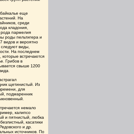
ибайкалье еще
астений. На
айников, среди
ода кладония,
 рода пармелия
ны роды пельтигера и
47 видов и вероятно
 следуют виды,
ости. На последнем
е, которые встречаются
е. Грибов в
тывается свыше 1200
вида.
астрагал
ник щетинистый. Из
времени, для
ый, подмаренник
быкновенный.
стречается немало
пример, калипсо
ый и пятнистый, любка
безлистный, касатики
Редовского и др.
альных источников. По