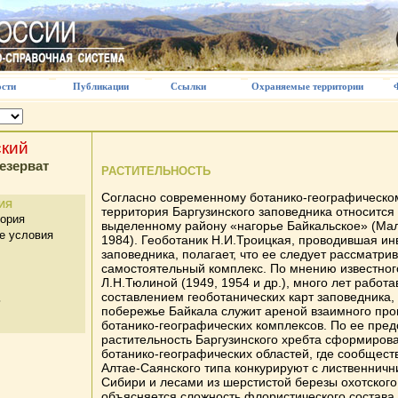
сти
Публикации
Ссылки
Охраняемые территории
ский
езерват
РАСТИТЕЛЬНОСТЬ
Согласно современному ботанико-географическо
ИЯ
территория Баргузинского заповедника относится 
тория
выделенному району «нагорье Байкальское» (Ма
е условия
1984). Геоботаник Н.И.Троицкая, проводившая и
заповедника, полагает, что ее следует рассматрив
самостоятельный комплекс. По мнению известног
Л.Н.Тюлиной (1949, 1954 и др.), много лет работ
составлением геоботанических карт заповедника,
ь
побережье Байкала служит ареной взаимного пр
ботанико-географических комплексов. По ее пре
растительность Баргузинского хребта сформирова
ботанико-географических областей, где сообщест
Алтае-Саянского типа конкурируют с лиственнич
Сибири и лесами из шерстистой березы охотского
объясняется сложность флористического состава 