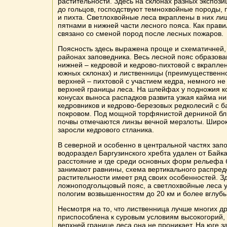
растительности. Здесь на склонах разных экспози
до гольцов, господствуют темнохвойные породы,
и пихта. Светлохвойные леса вкраплены в них л
пятнами в нижней части лесного пояса. Как прави
связано со сменой пород после лесных пожаров.
Поясность здесь выражена проще и схематичней,
районах заповедника. Весь лесной пояс образова
нижней – кедровой и кедрово-пихтовой с вкрапле
южных склонах) и лиственницы (преимущественно
верхней – пихтовой с участием кедра, немного н
верхней границы леса. На шлейфах у подножия к
конусах выноса распадков развита узкая кайма н
кедровников и кедрово-березовых редколесий с 
покровом. Под мощной торфянистой дерниной бли
почвы отмечаются линзы вечной мерзлоты. Широ
заросли кедрового стланика.
В северной и особенно в центральной частях запо
водораздел Баргузинского хребта удален от Байк
расстояние и где среди основных форм рельефа
занимают равнины, схема вертикального распре
растительности имеет ряд своих особенностей. З
ложноподгольцовый пояс, а светлохвойные леса у
пологим возвышенностям до 20 км и более вглубь
Несмотря на то, что лиственница лучше многих д
приспособлена к суровым условиям высокогорий, 
верхней границе леса она не проникает. На юге з