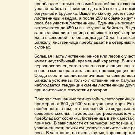
преобладает только на самой нижней части склон
уровня Байкала. Примерно до этой высоты в пок
багульник и брусника. Выше по склону растет со
лиственницы и кедра, а после 250 м обычно идут
леса без участия лиственницы. Единичные экзем
встречаются до 450 м выше уровня Байкала. В це
заповедника лиственница проникает в глубь терр
км, а в северной – очень редко до 40 км. На мыс
Байкалу, лиственница преобладает на северных и
склонах.
Большая часть лиственничников или лесов с учас
имеет неустойчивый, временный характер. В них 
первопоселенец естественно возникающих новых 
звено в сменах растительности, происходящих по
Среди всех типов лиственничников на северо-во
Байкала устойчивы только лиственничники багуль
наблюдается тенденции смены лиственницы друг
при длительном отсутствии пожаров.
Подпояс смешанных темнохвойно-светлохвойных 
примерно от 600 до 900 м над уровнем моря. Его
особенность в том, что темнохвойные кедровые л
северные склоны. На хорошо прогреваемых южны
преобладают сосняки. Лиственница в этих местах 
примеси. В зависимости от рельефа, экспозиции, 
увлажненности почвы существует значительное р
леса. В частности, на очень крутых, хорошо прог