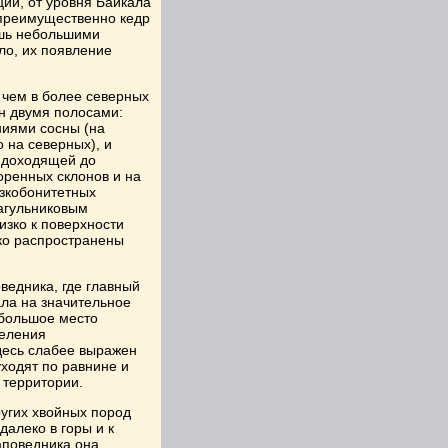
ций, от уровня Байкала
 преимущественно кедр
ишь небольшими
ло, их появление
 чем в более северных
н двумя полосами:
ниями сосны (на
 на северных), и
е доходящей до
оренных склонов и на
изкобонитетных
багульниковым
зко к поверхности
ко распространены
ведника, где главный
ала на значительное
 большое место
деления
десь слабее выражен
ходят по равнине и
 территории.
ругих хвойных пород
далеко в горы и к
аповедника она