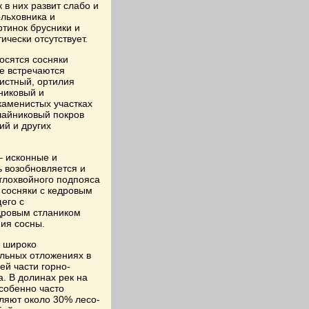
 в них развит слабо и
ольховника и
ртинок брусники и
ически отсутствует.
осятся сосняки
е встречаются
листный, ортилия
никовый и
каменистых участках
шайниковый покров
ий и других
– исконные и
ь возобновляется и
тлохвойного подпояса
 сосняки с кедровым
его с
дровым стлаником
ия сосны.
е широко
льных отложениях в
ей части горно-
а. В долинах рек на
собенно часто
ляют около 30% лесо-