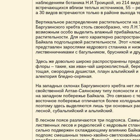
наблюдениям ботаника Н.И.Троицкой, из 214 видо
встречающихся вблизи теплых источников, 55 – р
а 30 видов встречаются только в районе выхода 
Вертикальное распределение растительности на 
Баргузинского хребта столь своеобразно, что Л.Н
возможным особо выделить влажный прибайкальс
растительности. Для него характерно распростра
Байкала подгольцовой растительности. Этот «ло
представлен зарослями кедрового стланика и ни
лиственничниками с багульником, брусникой и др
Здесь же довольно широко распространены предс
флоры – такие, как иван-чай широколистный, бере
тощая, смородина душистая, плаун альпийский и
алектория бледно-охряная.
На западных склонах Баргузинского хребта нет л
свойственной Алтае-Саянскому типу поясности и
на западном побережье Байкала. Это связано с те
восточное побережье отличается более холодны
поэтому здесь выделяются лишь три основных ра
лесной, субальпийский и альпийский.
В лесном поясе различаются три подпояса. Самы
лиственных лесов и редколесий с кедровым стла
сильно подвержен охлаждающему влиянию Байка
подпояс смешанных темно-хвойно-светлохвойных