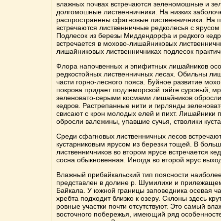
влажных почвах встречаются зеленомошные и з
долгомошные лиственничники. На низких заболоч
распространены сфагновые лиственничники. На 
встречаются лиственничные редколесья с ярусом 
Подлесок из березы Миддендорфа и редкого кедр
встречается в мохово-лишайниковых лиственнични
лишайниковых лиственничниках подлесок практиче
Флора напочвенных и эпифитных лишайников осо
редкостойных лиственничных лесах. Обильны лиш
части горно-лесного пояса. Буйное развитие мох
покрова придает подлеморской тайге суровый, м
зеленовато-серыми космами лишайников обросли 
кедров. Растрепанные нити и гирлянды зеленова
свисают с крон молодых елей и пихт. Лишайники 
обросли валежины, упавшие сучья, стволики куста
Среди сфагновых лиственничных лесов встречают
кустарниковым ярусом из березки тощей. В больш
лиственничников во втором ярусе встречается кед
сосна обыкновенная. Иногда во второй ярус выход
Влажный прибайкальский тип поясности наиболее
представлен в долине р. Шумилихи и прилежаще
Байкала. У южной границы заповедника осевая ча
хребта подходит близко к озеру. Склоны здесь кру
ровные участки почти отсутствуют. Это самый вла
восточного побережья, имеющий ряд особенност