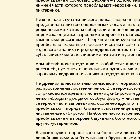
преобладанием сосновых. Верхний – подпояс тем
нижней части которого преобладают кедровники, а
пихтарники.
Нижняя часть субальпийского пояса – верхняя гр
представлена пихтово-березовыми лесами, пихта
редколесьями из пихты сибирской и березой шерс
перемежающимися зарослями кедрового стланика
каменными россыпями. В верхней части субальпи
преобладают каменные россыпи и скалы в сочета
кедрового стланика и рододендрона золотистого, 
субальпийскими и альпийскими лугами и пустоша
Альпийский пояс представляет собой сочетание с
россыпей, пустошей с нивальными луговинами и
зарослями кедрового стланика и рододендрона зо
На древних аллювиальных байкальских террасах
распространены лиственничники. В северо-восто
соприкасаются ареалы лиственниц сибирской и да
легко гибридизируя, дают особую форму – листве
северной части заповедника, особенно вдали от 
преобладают гибриды, близкие к лиственнице даур
лиственнице сибирской. Наиболее часто встречаю
преобладанием в покрове багульника болотного, б
других кустарничков.
Высокие сухие террасы заняты боровыми лишшай
лишайниковыми или багульниково-брусничными л