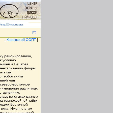
Фонд Штильмарка
|
Коротко об ООПТ
|
му районированию,
к условно
лышев и Пешкова,
нвентаризацию флоры
ать как
о геоботаника
авшей над
 северо-восточное
оникновения различных
дставлениям,
лась на стыках разных
ва темнохвойной тайги
никами Восточной
 типа. Именно этим
всех групп растений