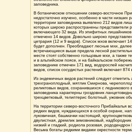
заповедника.
В ботаническом отношении северо-восточное Пр
недостаточно изучено, особенно в части низших р
территории заповедника выявлено 212 видов лиш
которых широко распространены представители р
включающего 32 вида. Из эпифитных лишайников
отмечено 14 видов. Довольно широко представле
цетрария (12 и 9 видов). Список мхов включает 1
будет дополнен. Преобладают лесные мхи, далее
встречающиеся выше предела лесной растительн
месте стоят собственно гольцовые мхи, а также т
и в альпийском поясе, и на байкальском побережь
заповеднике отмечен 171 вид, водорослей насчи
видов, список сосудистых растений включает 874 
Из эндемичных видов растений следует отметить 
трехграноплодный, мятлик Смирнова, черепоплод
реликтовых видов, сохранившихся с ледникового 
заповедника характерны гроздовник ланцетовидн
трехцветковый, телиптерис болотный, ужовник о
На территории северо-восточного Прибайкалья в
редких видов, нуждающихся в особой охране, на
луковичная, башмачки настоящий, крупноцветков
двулистная, дремлик зимовниковый, надбородник 
низкий и гладкий, родиола розовая, рододендрон 
Весьма богаты редкими видами окрестности терм