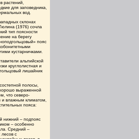
в растений,
едкие для заповедника,
термальных вод.
западных склонах
.Тюлина (1976) сочла
кий тип поясности
нение на берегу
жноподгольцовый» пояс
зкобонитетными
угими кустарничками.
тавители альпийской
зки круглолистная и
 гольцовый лишайник
есостепной полосы,
 хорошо выраженной
м, что северо-
м и влажным климатом,
стительных пояса:
й нижний – подпояс
ником – особенно
ла. Средний –
 лесов с