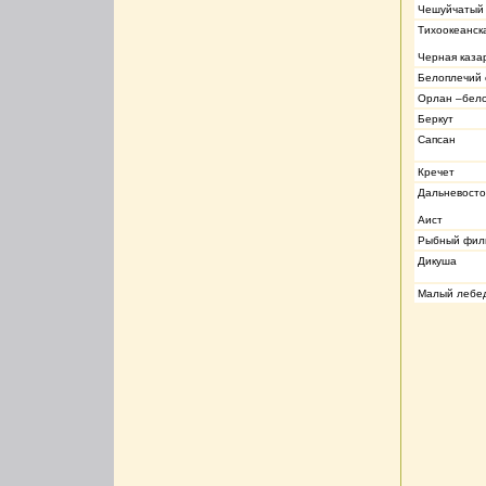
Чешуйчатый 
Тихоокеанск
Черная каза
Белоплечий
Орлан –бело
Беркут
Сапсан
Кречет
Дальневост
Аист
Рыбный фил
Дикуша
Малый лебе