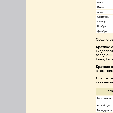
Июнь
Июль
Август
Сентябрь
Октябрь
Ноябрь
Декабрь
Среднегод
Краткое 
Гидрологи
впадающим
Бичи, Бит
Краткие 
в заказни
Список р
заказника
Вид
Гусь-сухонос
Белый гусь
Мандаринка