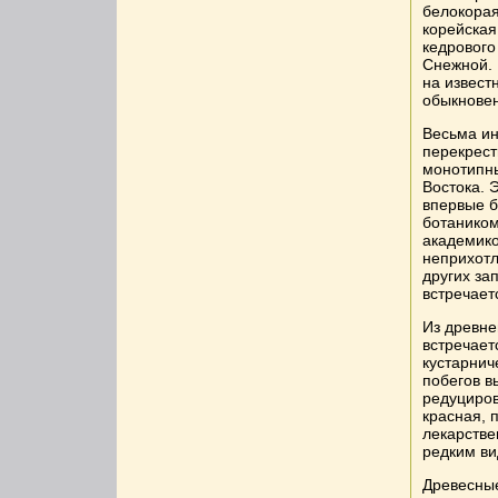
белокорая
корейская
кедрового
Снежной. 
на извест
обыкнове
Весьма ин
перекрес
монотипны
Востока. 
впервые 
ботаником
академико
неприхотл
других за
встречает
Из древне
встречает
кустарнич
побегов в
редуциров
красная, 
лекарстве
редким ви
Древесные