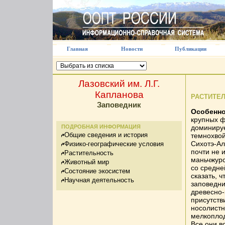
Главная
Новости
Публикации
Лазовский им. Л.Г.
Капланова
РАСТИТЕ
Заповедник
Особенн
крупных ф
ПОДРОБНАЯ ИНФОРМАЦИЯ
доминируе
Общие сведения и история
темнохвой
Сихотэ-Ал
Физико-географические условия
почти не 
Растительность
маньчжурс
Животный мир
со средне
Состояние экосистем
сказать, 
Научная деятельность
заповедни
древесно-
присутств
носолистн
мелкоплод
Все они в