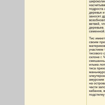
широколис
насчитыва
подроста 
деревья и
заносят 
возобновл
ветвей, ч
деревьев.
семенной
Тис имеет
своим пре
материков
участием 
тисового 
склоне г.
смешанный
ильма лоп
тиса прих
маньчжурс
элеутерок
амурским 
на остров
части зап
кабанов, 
подстилку