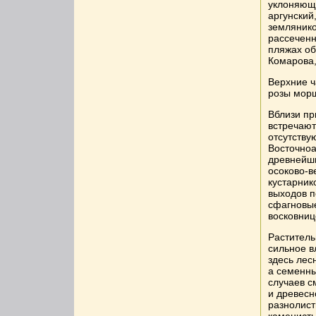
уклоняюща
аргунский
землянико
рассеченн
пляжах об
Комарова,
Верхние ч
розы морщ
Вблизи пр
встречают
отсутству
Восточноа
древнейши
осоково-в
кустарник
выходов п
сфагновые
восковниц
Раститель
сильное в
здесь лес
а семенны
случаев 
и древес
разнолист
каменист