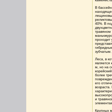
В бассейн
находящем
лещиновых
реликтовы
40%. В по
двухцветн
травяном 
маньчжурс
проходит 
представл
гибридны
зубчатым.
Леса, в к
является 
м, но на 
корейский
более тре
поврежден
его отлич
возраста.
характери
высокопро
и травяно
элемента
Крупных м