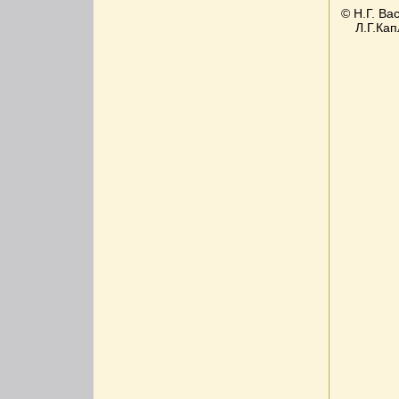
© Н.Г. Ва
Л.Г.Кап