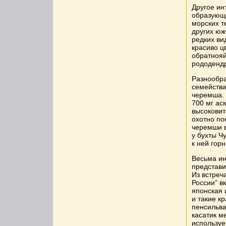
Другое ин
образующа
морских т
других юж
редких ви
красиво ц
обратнояй
рододендр
Разнообра
семейства
черемша. 
700 мг ас
высоковит
охотно по
черемши в
у бухты Ч
к ней гор
Весьма ин
представи
Из встреч
России” в
японская 
и такие к
пенсильва
касатик м
используе