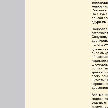
территори
кедровник
Различают
На г. Тум
описан св
даурским.
Наиболее 
встречают
Сопутству
дренирова
полог дву
древесины
липа амур
образован
характерн
элеутерок
острая, в
травяной 
осоки лан
нитчатый 
хорошо во
древостоя
Весьма ин
кедровник
участвуют 
жизнеспос