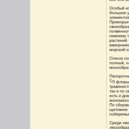
Особый ко
большое у
элементов
Приморья 
своеобраз
почвенног
нижнему т
растений.
взморнико
морской и
Список со
полный, н
мохообраз
Папоротни
2
/3 флоры
травянист
так и по 
есть и до
мономахск
По сборам
щитовник 
побережья
Среди хво
лесообраз