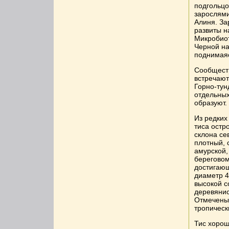
подгольцо
зарослями
Алиня. За
развиты н
Микробиот
Черной на
поднимаяс
Сообществ
встречают
Горно-тун
отдельных
образуют.
Из редких
тиса остр
склона се
плотный, 
амурской,
береговом
достигающ
диаметр 4
высокой с
деревянис
Отмечены 
тропическ
Тис хорош