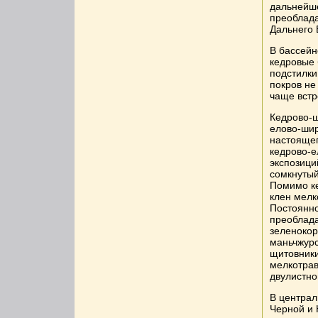
дальнейше
преоблада
Дальнего 
В бассейн
кедровые 
подстилки
покров не
чаще встр
Кедрово-ш
елово-ши
настоящег
кедрово-е
экспозици
сомкнутый
Помимо ке
клен мелк
Постоянно
преоблада
зеленокор
маньчжурс
щитовники
мелкотрав
двулистно
В централ
Черной и 