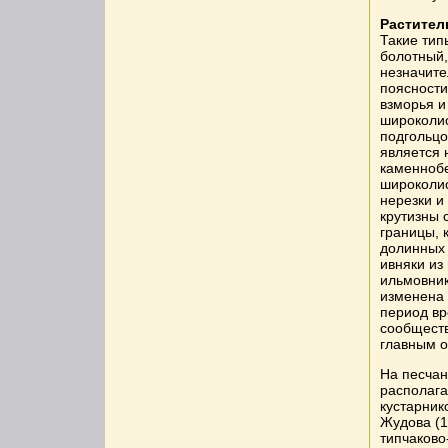
Растител
Такие тип
болотный,
незначите
поясности
взморья и
широколис
подгольцо
является 
каменнобе
широколис
нерезки и
крутизны 
границы, 
долинных 
ивняки из
ильмовник
изменена 
период вр
сообщест
главным о
На песчан
располага
кустарник
Жудова (1
типчаково