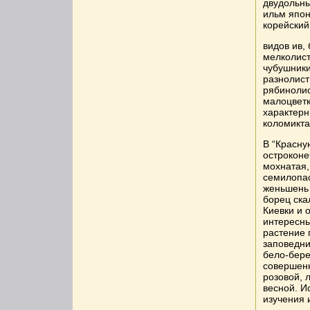
двудольны
ильм япон
корейский
видов ив,
мелколист
чубушники
разнолист
рябинолис
малоцветк
характерн
коломикта
В “Красну
остроконе
мохнатая,
семилопас
женьшень 
борец ска
Киевки и 
интересны
растение 
заповедни
бело-бере
совершен
розовой, 
весной. И
изучения 