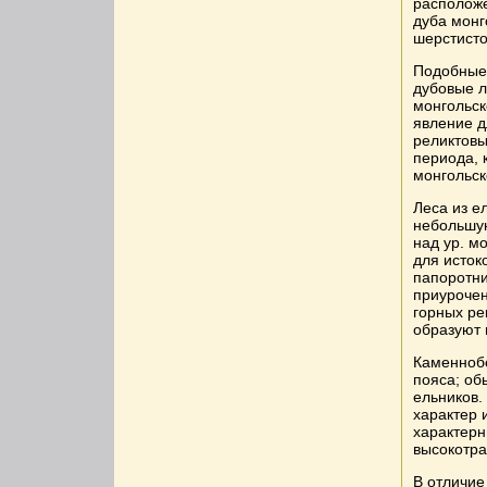
расположе
дуба монг
шерстисто
Подобные
дубовые л
монгольск
явление д
реликтовы
периода, 
монгольск
Леса из е
небольшую
над ур. м
для исток
папоротн
приурочен
горных ре
образуют 
Каменнобе
пояса; об
ельников.
характер 
характерн
высокотра
В отличие