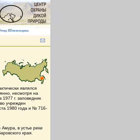
Фонд Штильмарка
н
фактически являлся
оянно, несмотря на
 1977 г. заповедник
ово учрежден
та 1980 года и № 716-
Амура, в устье реки
аровского края.