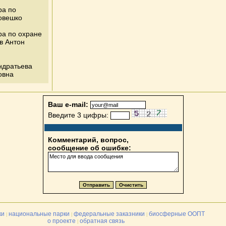
ра по
ловешко
ра по охране
в Антон
ндратьева
овна
Ваш e-mail:
Введите 3 цифры:
Комментарий, вопрос,
сообщение об ошибке:
ки
национальные парки
федеральные заказники
биосферные ООПТ
|
|
|
о проекте
обратная связь
|