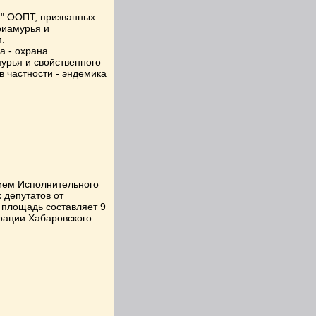
и" ООПТ, призванных
риамурья и
.
а - охрана
урья и свойственного
 частности - эндемика
ием Исполнительного
 депутатов от
 площадь составляет 9
рации Хабаровского