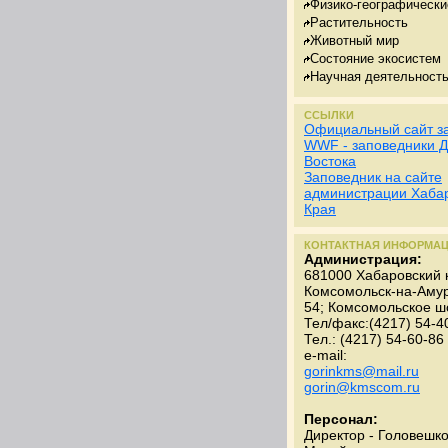
Физико-географически
Растительность
Животный мир
Состояние экосистем
Научная деятельност
ССЫЛКИ
Официальный сайт з
WWF - заповедники Д
Востока
Заповедник на сайте
администрации Хабар
Края
КОНТАКТНАЯ ИНФОРМА
Администрация:
681000 Хабаровский к
Комсомольск-на-Амур
54; Комсомольское шо
Тел/факс:(4217) 54-4
Тел.: (4217) 54-60-86
e-mail:
gorinkms@mail.ru
gorin@kmscom.ru
Персонал:
Директор - Головешк