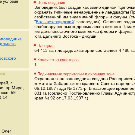
е условия
Цель создания
Заповедник был создан как звено единой "цепочк
охранять типичные ненарушенные ландшафты П
свойственной им эндемичной флоры и фауны. (см
"
Большехехцирский
" заповедник). Основная задач
ь
слабонарушенных кедровых лесов нижнего Приам
им дальневосточного комплекса флоры и фауны, в
юга Дальнего Востока - дикуши.
аповедника
альнего
Площадь
64 413 га, площадь акватории составляет 4 488 га
овского
Количество кластеров
1
Подчиненные территории и охранная зона
ЦИЯ
Охранная зона заповедника создана Распоряжен
рай, г.
комитета Хабаровского краевого Совета народных
е, пр.Мира,
06.10.1987 года № 1773-р. В настоящее время ее
ссе, 59.
831 га (согласно Постановлению Главы Админист
0-14
края № 92 от 17.03.1997 г.).
о Олег