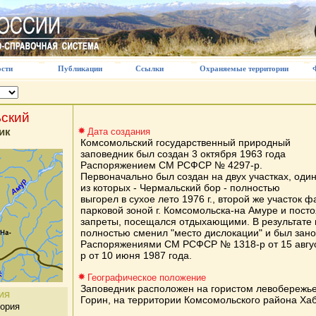
сти
Публикации
Ссылки
Охраняемые территории
ский
ик
Дата создания
Комсомольский государственный природный
заповедник был создан 3 октября 1963 года
Распоряжением СМ РСФСР № 4297-р.
Первоначально был создан на двух участках, оди
из которых - Чермальский бор - полностью
выгорел в сухое лето 1976 г., второй же участок 
парковой зоной г. Комсомольска-на Амуре и пост
запреты, посещался отдыхающими. В результате в
полностью сменил "место дислокации" и был зан
Распоряжениями СМ РСФСР № 1318-р от 15 авгус
р от 10 июня 1987 года.
Географическое положение
Заповедник расположен на гористом левобережье 
ИЯ
Горин, на территории Комсомольского района Хаб
тория