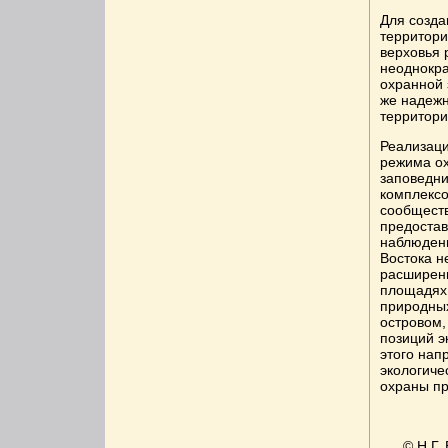
Для созда
территор
верховья 
неоднокра
охранной 
же надежн
территори
Реализаци
режима ох
заповедни
комплексо
сообществ
предостав
наблюдени
Востока н
расширен
площадях,
природных
островом,
позиций э
этого нап
экологиче
охраны п
© Н.Г.