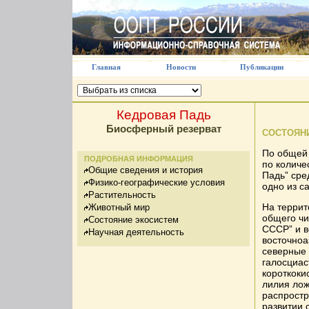
Главная
Новости
Публикации
Кедровая Падь
Биосферный резерват
СОСТОЯН
По общей 
ПОДРОБНАЯ ИНФОРМАЦИЯ
по количе
Общие сведения и история
Падь” сре
Физико-географические условия
одно из с
Растительность
На террит
Животный мир
общего чи
Состояние экосистем
СССР” и в
Научная деятельность
восточноа
северные 
галосциас
короткоки
лилия лож
распростр
развитии 