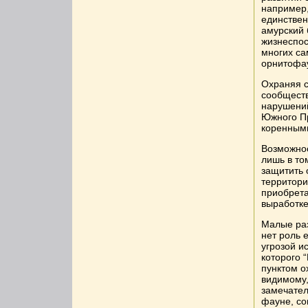
например,
единствен
амурский 
жизнеспос
многих са
орнитофа
Охраняя 
сообществ
нарушений
Южного Пр
коренными
Возможнос
лишь в то
защитить 
территори
приобрета
выработке
Малые раз
нет роль е
угрозой и
которого 
пунктом о
видимому,
замечател
фауне, со