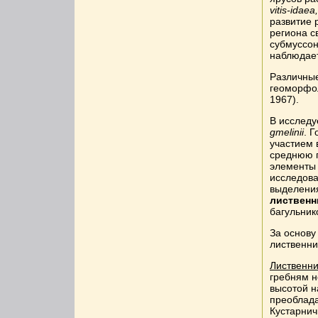
vitis-idae
развитие 
региона с
субмуссон
наблюдает
Различные
геоморфол
1967).
В исследу
gmelinii
. 
участием 
среднюю п
элементы 
исследова
выделения
лиственн
багульник
За основу
лиственни
Лиственни
гребням н
высотой н
преоблад
Кустарнич