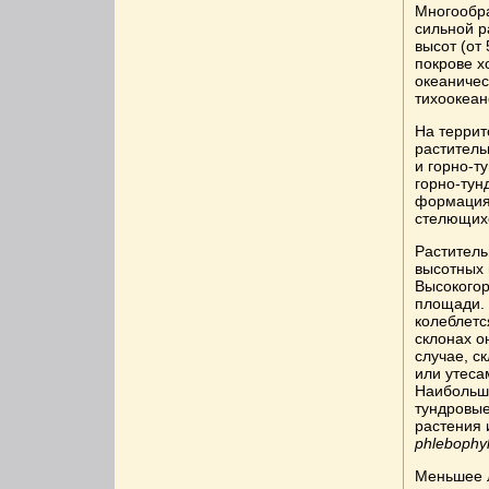
Многообра
сильной 
высот (от 
покрове х
океаничес
тихоокеан
На террит
раститель
и горно-т
горно-тун
формациям
стелющихс
Раститель
высотных 
Высокогор
площади. 
колеблетс
склонах о
случае, с
или утеса
Наибольшу
тундровые
растения и
phlebophyl
Меньшее 