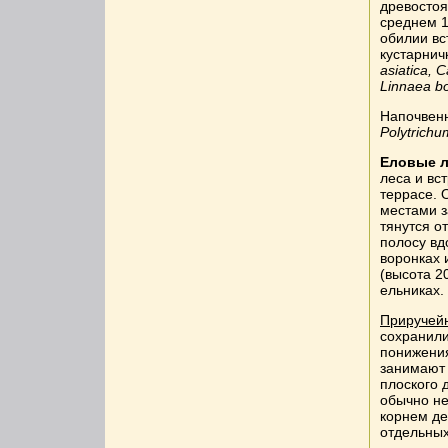
древостоя
среднем 1
обилии вс
кустарнич
asiatica, 
Linnaea bo
Напочвенн
Polytrichu
Еловые л
леса и вс
террасе. 
местами з
тянутся о
полосу вд
воронках 
(высота 2
ельниках.
Приручей
сохранили
понижения
занимают 
плоского 
обычно не
корнем де
отдельных