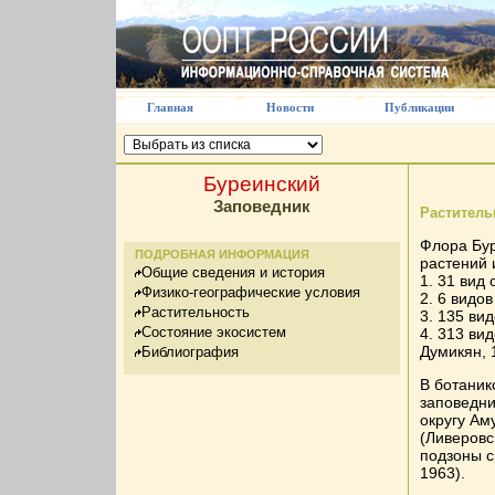
Главная
Новости
Публикации
Буреинский
Заповедник
Растител
Флора Бур
ПОДРОБНАЯ ИНФОРМАЦИЯ
растений 
Общие сведения и история
1. 31 вид
Физико-географические условия
2. 6 видо
Растительность
3. 135 ви
Состояние экосистем
4. 313 ви
Думикян, 
Библиография
В ботаник
заповедни
округу Ам
(Ливеровс
подзоны с
1963).