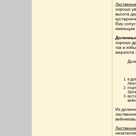
Лиственни
хорошо ув
высота де
кустарнич
Ему сопус
имеющие н
Долинные
хорошо д
так и изб
мерзлота 
Дол
в др
Abies
подл
Spira
куст
вейн
Из долин
лиственни
вейниковы
Лиственн
незатапли