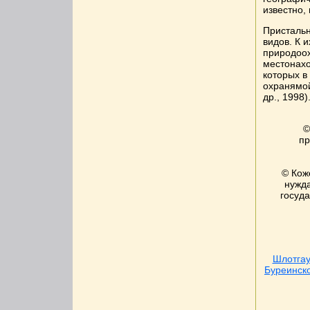
известно,
Пристальн
видов. К 
природоох
местонахо
которых в
охранямой
др., 1998)
©
пр
© Кож
нужд
госуд
Шлотгау
Буреинско