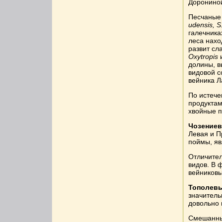
Дорониной
Песчаные
udensis, S.
галечника
леса нахо
развит сл
Oxytropis
и
долины, в
видовой с
вейника Л
По истече
продуктам
хвойные п
Чозениев
Левая и П
поймы, яв
Отличител
видов. В 
вейниковы
Тополевы
значитель
довольно 
Смешанны