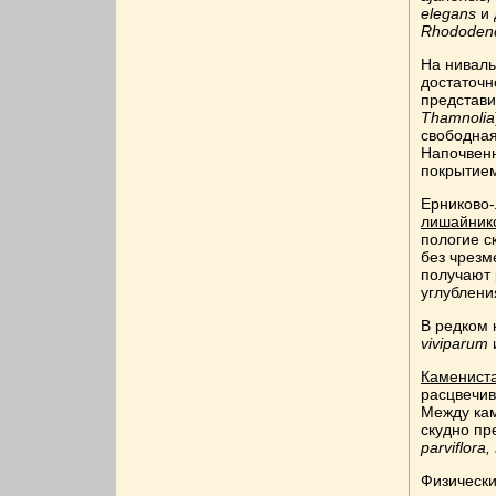
elegans
и 
Rhododend
На ниваль
достаточн
представи
Thamnolia
свободная
Напочвенн
покрытием
Ерниково-
лишайнико
пологие с
без чрезм
получают 
углублени
В редком 
viviparum
Камениста
расцвечив
Между кам
скудно п
parviflora
Физически