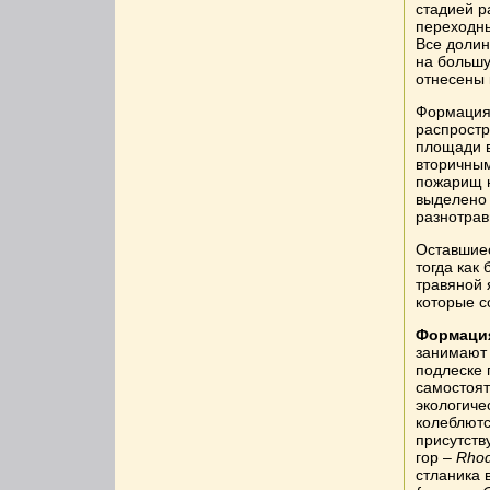
стадией р
переходн
Все долин
на большу
отнесены 
Формация 
распростр
площади в
вторичным
пожарищ н
выделено 
разнотрав
Оставшиес
тогда как 
травяной 
которые с
Формация
занимают 
подлеске 
самостоят
экологиче
колеблютс
присутст
гор –
Rho
стланика 