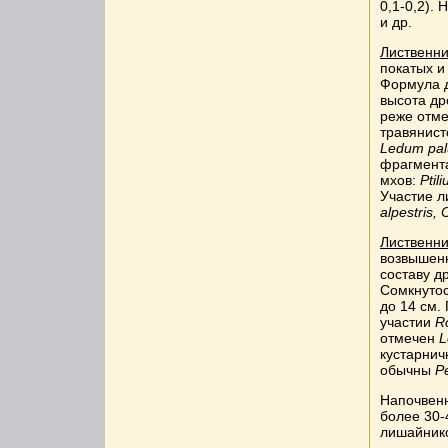
0,1-0,2).
и др.
Лиственн
покатых и
Формула д
высота др
реже отм
травянист
Ledum pal
фрагмента
мхов:
Ptil
Участие 
alpestris, 
Лиственни
возвышенн
составу д
Сомкнутос
до 14 см.
участии
Ro
отмечен
L
кустарнич
обычны
Pe
Напочвенн
более 30-
лишайник