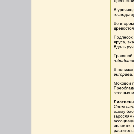
Древостой
В урочища
господств
Во втором
древостоя 
Подлесок 
яруса, эк
Вдоль руч
Травяной 
robertian
В пониже
europaea, 
Моховой п
Преоблад
зеленых м
Лиственн
Carex card
всему бас
зарослями
ассоциаци
является 
раститель