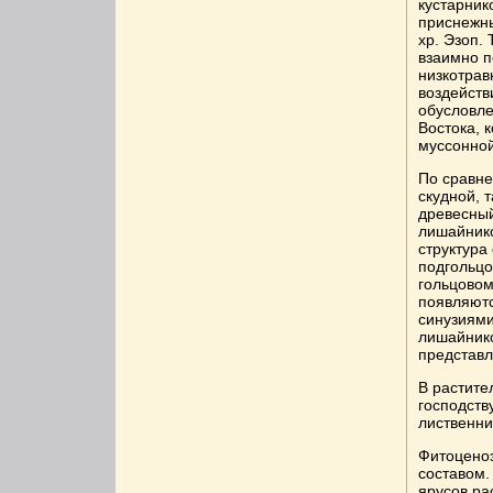
кустарни
приснежны
хр. Эзоп.
взаимно п
низкотрав
воздейств
обусловле
Востока, 
муссонной
По сравне
скудной, 
древесный
лишайнико
структура
подгольцо
гольцовом
появляютс
синузиями
лишайнико
представ
В растите
господств
лиственни
Фитоцено
составом.
ярусов ра