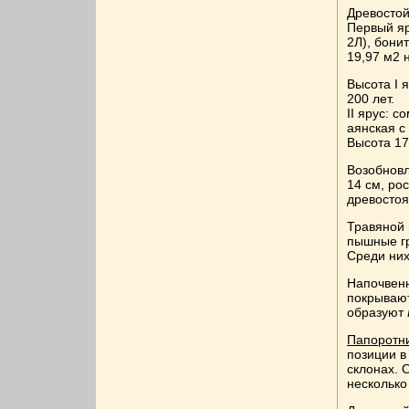
Древостой
Первый яр
2Л), бони
19,97 м2 н
Высота I я
200 лет.
II ярус: с
аянская с
Высота 17
Возобновл
14 см, ро
древостоя
Травяной 
пышные г
Среди ни
Напочвенн
покрывают
образуют
Папоротн
позиции в
склонах. 
несколько