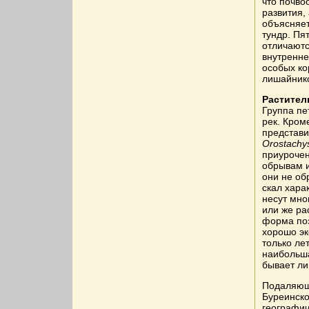
что почво
развития,
объясняет
тундр. Пя
отличаютс
внутренне
особых ко
лишайнико
Растител
Группа пе
рек. Кром
представи
Orostachy
приурочен
обрывам и
они не об
скал хара
несут мно
или же ра
форма поз
хорошо эк
только ле
наибольша
бывает ли
Подаляющ
Буреинско
географич