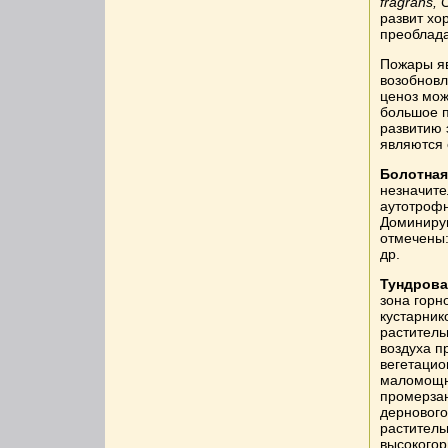
fragrans, 
развит хо
преоблада
Пожары яв
возобновл
ценоз мож
большое п
развитию 
являются 
Болотная
незначите
аутотрофн
Доминир
отмечены
др.
Тундрова
зона горн
кустарник
раститель
воздуха п
вегетацио
маломощно
промерзан
дернового
раститель
высокогор