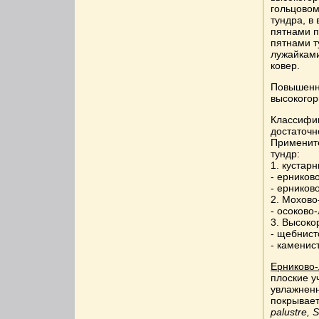
гольцовом
тундра, в
пятнами п
пятнами т
лужайками
ковер.
Повышенна
высокогор
Классифик
достаточн
Применит
тундр:
1. кустар
- ерников
- ерников
2. Мохов
- осоково
3. Высок
- щебнис
- каменис
Ерниково
плоские у
увлажненн
покрывает
palustre, 