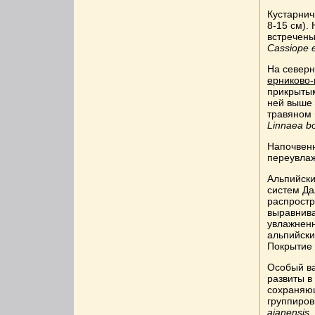
Кустарнич
8-15 см).
встречен
Cassiope er
На северн
ерниково-
прикрытым
ней выше 
травяном
Linnaea bo
Напочвенн
переувла
Альпийски
систем Да
распростр
выравнива
увлажненн
альпийски
Покрытие 
Особый ва
развиты в
сохраняющ
группиров
ajanensis, 