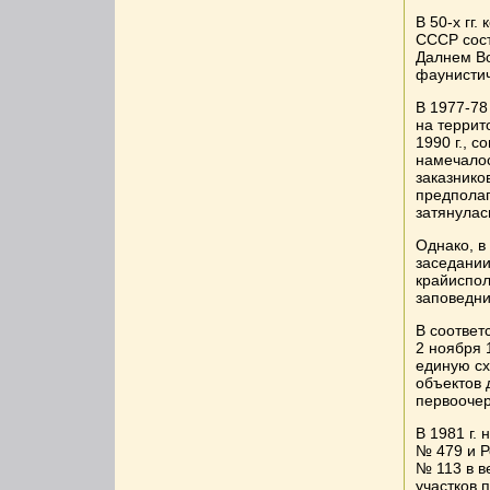
В 50-х гг
СССР сост
Далнем Во
фаунистич
В 1977-78
на террит
1990 г., с
намечалос
заказнико
предполаг
затянулас
Однако, в
заседани
крайиспол
заповедни
В соответ
2 ноября 1
единую с
объектов 
первооче
В 1981 г.
№ 479 и Р
№ 113 в в
участков 