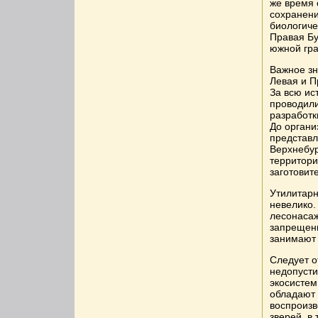
же время 
сохранени
биологиче
Правая Бу
южной гра
Важное зн
Левая и П
За всю ис
проводили
разработк
До органи
представл
Верхнебур
территори
заготовит
Утилитарн
невелико.
лесонасаж
запрещены
занимают 
Следует о
недопусти
экосистем
обладают 
воспроизв
зверей, в