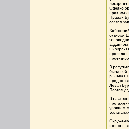
лекарстве
Однако ор
практичес
Правой Бу
состав за
Хабровкий
октября 1
заповедни
заданием 
Сибирская
провела п
проектиро
В результ
были войт
р. Левая 
предполаг
Левая Бур
Поэтому з
В настоящ
протяжени
уровнем м
Балаганах 
Окружение
степень а