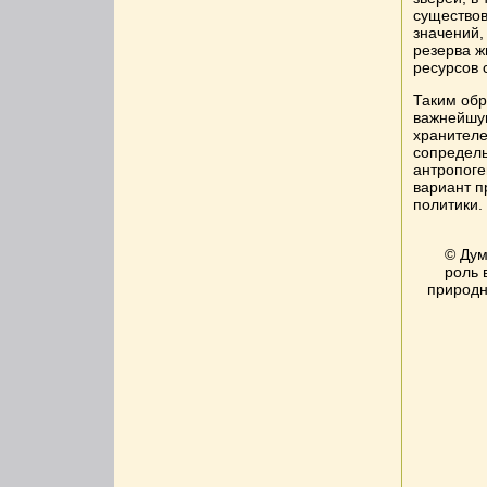
существов
значений,
резерва ж
ресурсов 
Таким обр
важнейшу
хранителе
сопредель
антропоге
вариант п
политики.
© Дум
роль 
природн