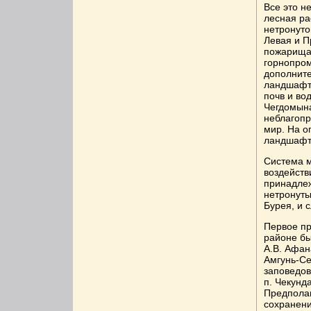
Все это н
лесная ра
нетронуто
Левая и П
пожарищам
горнопром
дополните
ландшафто
почв и во
Чегдомына
неблагопр
мир. На о
ландшафт
Система м
воздейств
принадлеж
нетронуты
Бурея, и 
Первое пр
районе бы
А.В. Афа
Амгунь-Се
заповедов
п. Чекунда
Предполаг
сохранени