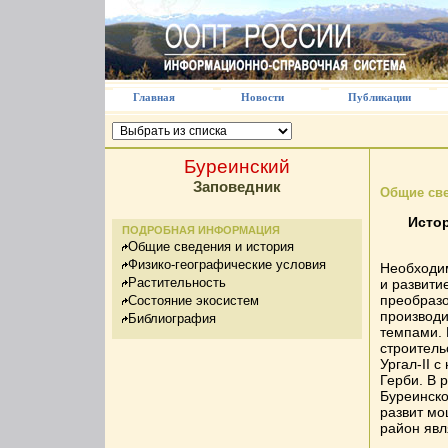
Главная
Новости
Публикации
Буреинский
Заповедник
Общие све
Истор
ПОДРОБНАЯ ИНФОРМАЦИЯ
Общие сведения и история
Физико-географические условия
Необходим
Растительность
и развити
преобразо
Состояние экосистем
производи
Библиография
темпами. 
строитель
Ургал-II 
Герби. В 
Буреинско
развит мо
район явл