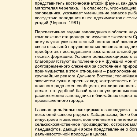
представитель восточноазиатской фауны, как дал
мягкотелая черепаха. На опасность, угрожающу
заповедника, указывает уменьшение запасов рыбы
вследствие попадания в нее ядохимикатов с сель
угодий (Черных, 1981).
Перспективная задача заповедника в области нау
комплексное стационарное изучение экосистем С
чему служит уже заложенный постоянный экологи
связи с сильной нарушенностью лесов заповедни
приобретают исследования восстановительной д
лесных формаций. Условия Большехехцирского з
благоприятствуют выполнению им функций монит
долговременного слежения за состоянием природ
преимущества в этом отношении – расположение 
крупнейших рек юга Дальнего Востока; теснейшая
экосистем суши и пресных вод; контрастность и “с
поясного ряда смен сообществ; изолированность 
делает его удобной базой для популяционных ис
расположение заповедника в ближайших окрестно
промышленного города.
Главная цель Большехехцирского заповедника – 
поколений совсем рядом с Хабаровском, бок о бо
индустрией и землями, вовлеченными в интенсив
сельскохозяйственное производство, островок м
ландшафтов, дающий яркое представление о бога
дальневосточной природы в целом.