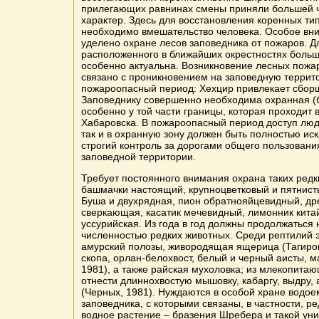
прилегающих равнинах смены приняли большей 
характер. Здесь для восстановления коренных ти
необходимо вмешательство человека. Особое вн
уделено охране лесов заповедника от пожаров. Д
расположенного в ближайших окрестностях большо
особенно актуальна. Возникновение лесных пожа
связано с проникновением на заповедную террит
пожароопасный период: Хехцир привлекает сборщ
Заповеднику совершенно необходима охранная (
особенно у той части границы, которая проходит 
Хабаровска. В пожароопасный период доступ люде
так и в охранную зону должен быть полностью ис
строгий контроль за дорогами общего пользовани
заповедной территории.
Требует постоянного внимания охрана таких редки
башмачки настоящий, крупноцветковый и пятнист
Буша и двухрядная, пион обратнояйцевидный, др
сверкающая, касатик мечевидный, лимонник кита
уссурийская. Из года в год должны продолжаться
численностью редких животных. Среди рептилий 
амурский полозы, живородящая ящерица (Тагирова
скопа, орлан-белохвост, белый и черный аисты, 
1981), а также райская мухоловка; из млекопита
отнести длиннохвостую мышовку, кабаргу, выдру, 
(Черных, 1981). Нуждаются в особой хране водо
заповедника, с которыми связаны, в частности, р
водное растение – бразения Шребера и такой ун