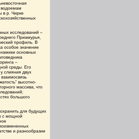
ьневосточная
ю водоемам
 в р. Чирке
скохозяйственных
чных исследований –
реднего Приамурья,
ческий профиль. В
ка особое значение
инамики основных
аповедника
оринга –
ной среды. Его
у слияния двух
 взаимосвязь
жатость” высотно-
горного массива, что
следований;
стях большого
сохранить для будущих
к с мощной
ное
алоизмененных
тстве и разнообразии