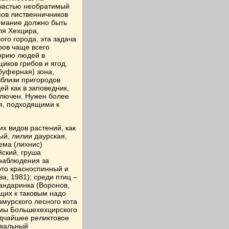
частью необратимый
пов лиственничников
имание должно быть
ля Хехцира,
го города, эта задача
ров чаще всего
орию людей в
иков грибов и ягод.
буферная) зона,
вблизи пригородов
й как в заповедник,
ключен. Нужен более
я, подходящими к
х видов растений, как
ый, лилии даурская,
ема (лихнис)
йский, груша
 наблюдения за
это красноспинный и
, 1981); среди птиц –
мандаринка (Воронов,
ющих к таковым надо
амурского лесного кота
емы Большехехцирского
едчайшее реликтовое
икальный