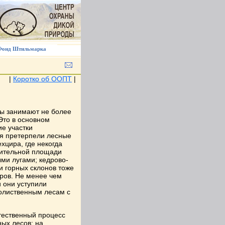
Фонд Штильмарка
|
Коротко об ООПТ
|
ы занимают не более
Это в основном
е участки
я претерпели лесные
хцира, где некогда
чительной площади
ми лугами; кедрово-
и горных склонов тоже
ров. Не менее чем
 они уступили
олиственным лесам с
стественный процесс
ых лесов; на