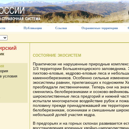
сти
Публикации
Ссылки
Охраняемые территории
ирский
ик
СОСТОЯНИЕ ЭКОСИСТЕМ
Практически не нарушенные природные комплекс
ИЯ
1/3 территории Большехехцирского заповедника. 
тория
пихтово-еловые, кедрово-еловые леса и небольши
е условия
каменноберезников. Особенно сильные изменени
экосистемы равнин, прилегающих к подножиям Хе
преобладали лиственничники. Теперь они на зна
сменились белоберезниками и осоково-вейниковы
широколиственные леса предгорий и нижней част
ь
испытали многократное воздействие рубок и пожа
половину прежде принадлежавшей им территории
белоберезникам, осинникам и смешанным широк
небольшой долей участия кедра.
В предгорьях и на горных склонах развивается е
восстановления коренных хвойно-широколиственн